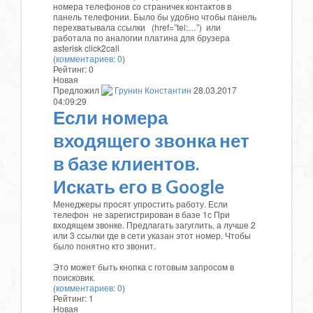
номера телефонов со страничек контактов в
панель телефонии. Было бы удобно чтобы панель
перехватывала ссылки (href=”tel:…”) или
работала по аналогии платина для брузера
asterisk click2call
(
комментариев: 0
)
Рейтинг:
0
Новая
Предложил
Грунин Константин
28.03.2017
04:09:29
Если номера
входящего звонка нет
в базе клиентов.
Искать его в Google
Менеджеры просят упростить работу. Если
телефон не зарегистрирован в базе 1с При
входящем звонке. Предлагать загуглить, а лучше 2
или 3 ссылки где в сети указан этот номер. Чтобы
было понятно кто звонит.
Это может быть кнопка с готовым запросом в
поисковик.
(
комментариев: 0
)
Рейтинг:
1
Новая