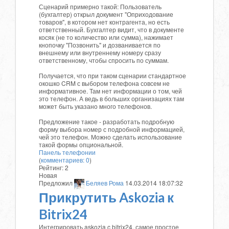
Сценарий примерно такой: Пользователь
(бухгалтер) открыл документ "Оприходование
товаров", в котором нет контрагента, но есть
ответственный. Бухгалтер видит, что в документе
косяк (не то количество или сумма), нажимает
кнопочку "Позвонить" и дозванивается по
внешнему или внутреннему номеру сразу
ответственному, чтобы спросить по суммам.
Получается, что при таком сценарии стандартное
окошко CRM с выбором телефона совсем не
информативное. Там нет информации о том, чей
это телефон. А ведь в больших организациях там
может быть указано много телефонов.
Предложение такое - разработать подробную
форму выбора номер с подробной информацией,
чей это телефон. Можно сделать использование
такой формы опциональной.
Панель телефонии
(
комментариев: 0
)
Рейтинг:
2
Новая
Предложил
Беляев Рома
14.03.2014 18:07:32
Прикрутить Askozia к
Bitrix24
Интегрировать askozia c bitrix24, самое простое