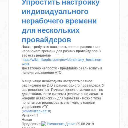
Упростить настройку
индивидуального
нерабочего времени
для нескольких
провайдеров
Часто требуется настроить разное расписание
нерабочего времени для разных провайдеров. У
вас есть решение
https://wiki.mikopbx.com/providers:many_hosts:non-
work
.
Достаточно непросто - предлагаю реализовать в
панели управления АТС.
А еще чаще необходимо настроить разное
расписание по DID в рамках одного провайдера. У
вас решения нет. Ручками конечно можно все - но
для стабильности системы (минимально лазить в
конфиги астериска) и для удобства - можно тоже
попытаться реализовать этот кейс в панели
управления АТС.
(
комментариев: 0
)
Рейтинг:
1
Новая
Предложил
Романенко Денис
29.08.2019