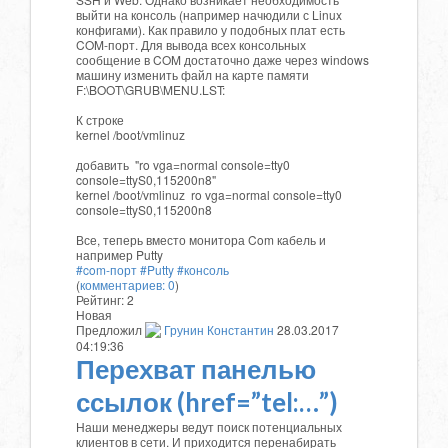
выйти на консоль (например начюдили с Linux
конфигами). Как правило у подобных плат есть
COM-порт. Для вывода всех консольных
сообщение в COM достаточно даже через windows
машину изменить файл на карте памяти
F:\BOOT\GRUB\MENU.LST:
К строке
kernel /boot/vmlinuz
добавить "ro vga=normal console=tty0
console=ttyS0,115200n8"
kernel /boot/vmlinuz ro vga=normal console=tty0
console=ttyS0,115200n8
Все, теперь вместо монитора Com кабель и
например Putty
#com-порт #Putty #консоль
(
комментариев: 0
)
Рейтинг:
2
Новая
Предложил
Грунин Константин
28.03.2017
04:19:36
Перехват панелью
ссылок (href=”tel:…”)
Наши менеджеры ведут поиск потенциальных
клиентов в сети. И приходится перенабирать