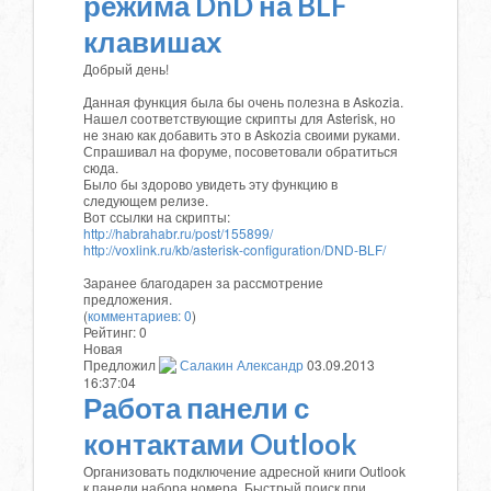
режима DnD на BLF
клавишах
Добрый день!
Данная функция была бы очень полезна в Askozia.
Нашел соответствующие скрипты для Asterisk, но
не знаю как добавить это в Askozia своими руками.
Спрашивал на форуме, посоветовали обратиться
сюда.
Было бы здорово увидеть эту функцию в
следующем релизе.
Вот ссылки на скрипты:
http://habrahabr.ru/post/155899/
http://voxlink.ru/kb/asterisk-configuration/DND-BLF/
Заранее благодарен за рассмотрение
предложения.
(
комментариев: 0
)
Рейтинг:
0
Новая
Предложил
Салакин Александр
03.09.2013
16:37:04
Работа панели с
контактами Outlook
Организовать подключение адресной книги Outlook
к панели набора номера. Быстрый поиск при