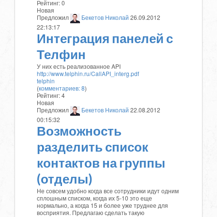
Рейтинг:
0
Новая
Предложил
Бекетов Николай
26.09.2012
22:13:17
Интеграция панелей с
Телфин
У них есть реализованное API
http://www.telphin.ru/CallAPI_interg.pdf
telphin
(
комментариев: 8
)
Рейтинг:
4
Новая
Предложил
Бекетов Николай
22.08.2012
00:15:32
Возможность
разделить список
контактов на группы
(отделы)
Не совсем удобно когда все сотрудники идут одним
сплошным списком, когда их 5-10 это еще
нормально, а когда 15 и более уже труднее для
восприятия. Предлагаю сделать такую