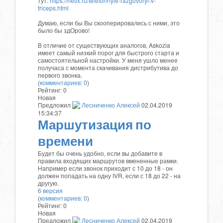
тут:
https://netix.ru/telefonnyie-razgovoryi-v-
triceps.html
Думаю, если бы Вы скооперировались с ними, это
было бы здОрово!
В отличие от существующих аналогов, Askozia
имеет самый низкий порог для быстрого старта и
самостоятельной настройки. У меня ушло менее
получаса с момента скачивания дистрибутива до
первого звонка.
(
комментариев: 0
)
Рейтинг:
0
Новая
Предложил
Лесниченко Алексей
02.04.2019
15:34:37
Маршутизация по
времени
Будет бы очень удобно, если вы добавите в
правила входящих маршрутов вмененные рамки.
Например если звонок приходит с 10 до 18 - он
должен попадать на одну IVR, если с 18 до 22 - на
другую.
6 версия
(
комментариев: 0
)
Рейтинг:
0
Новая
Предложил
Лесниченко Алексей
02.04.2019