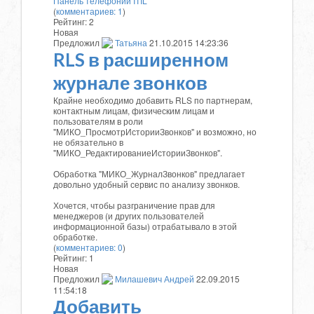
Панель телефонии
ITIL
(
комментариев: 1
)
Рейтинг:
2
Новая
Предложил
Татьяна
21.10.2015 14:23:36
RLS в расширенном
журнале звонков
Крайне необходимо добавить RLS по партнерам,
контактным лицам, физическим лицам и
пользователям в роли
"МИКО_ПросмотрИсторииЗвонков" и возможно, но
не обязательно в
"МИКО_РедактированиеИсторииЗвонков".
Обработка "МИКО_ЖурналЗвонков" предлагает
довольно удобный сервис по анализу звонков.
Хочется, чтобы разграничение прав для
менеджеров (и других пользователей
информационной базы) отрабатывало в этой
обработке.
(
комментариев: 0
)
Рейтинг:
1
Новая
Предложил
Милашевич Андрей
22.09.2015
11:54:18
Добавить