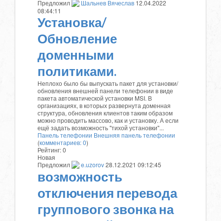
Предложил
Шальнев Вячеслав
12.04.2022
08:44:11
Установка/
Обновление
доменными
политиками.
Неплохо было бы выпускать пакет для установки/
обновления внешней панели телефонии в виде
пакета автоматической установки MSI. В
организациях, в которых развернута доменная
структура, обновления клиентов таким образом
можно проводить массово, как и установку. А если
ещё задать возможность "тихой установки"...
Панель телефонии
Внешняя панель телефонии
(
комментариев: 0
)
Рейтинг:
0
Новая
Предложил
e.uzorov
28.12.2021 09:12:45
возможность
отключения перевода
группового звонка на