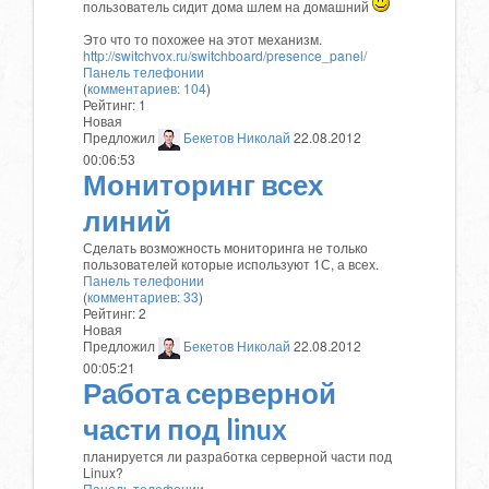
пользователь сидит дома шлем на домашний
Это что то похожее на этот механизм.
http://switchvox.ru/switchboard/presence_panel/
Панель телефонии
(
комментариев: 104
)
Рейтинг:
1
Новая
Предложил
Бекетов Николай
22.08.2012
00:06:53
Мониторинг всех
линий
Сделать возможность мониторинга не только
пользователей которые используют 1С, а всех.
Панель телефонии
(
комментариев: 33
)
Рейтинг:
2
Новая
Предложил
Бекетов Николай
22.08.2012
00:05:21
Работа серверной
части под linux
планируется ли разработка серверной части под
Linux?
Панель телефонии