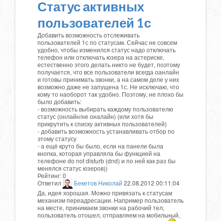
Статус активных
пользователей 1с
Добавить возможность отслеживать
пользователей 1с по статусам. Сейчас не совсем
удобно, чтобы изменился статус надо отключать
телефон или отключать юзера на астериске,
естественно этого делать никто не будет, поэтому
получается, что все пользователи всегда оанлайн
и готовы принимать звонки, а на самом деле у них
возможно даже не запущена 1с. Не исключаю, что
кому то наоборот так удобно. Поэтому, не плохо бы
было добавить:
- возможность выбирать каждому пользователю
статус (онлайн/не оналайн) (или хотя бы
прикрутить к списку активных пользователей)
- добавить возможность устанавливать отбор по
этому статусу
- а ещё круто бы было, если на панели была
кнопка, которая управляла бы функцией на
телефоне do not disturb (dnd) и по ней как раз бы
менялся статус юзеров))
Рейтинг:
0
Ответил
Бекетов Николай
22.08.2012 00:11:04
Да, идея хорошая. Можно привязать к статусам
механизм переадресации. Например пользователь
на месте, принимаем звонки на рабочий тел,
пользователь отошел, отправляем на мобильный,