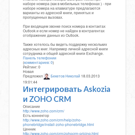
наборе номера (как в мобильных телефонах ) - при
наборе номера на клавиатуре предлагаются
варианты из адресной книги, принятых и
пропущенных вызовах.
При входящем звонке поиск номера в контактах
Outlook и если номер не найден в контрагентах
отображение данных из Outlook.
Также хотелось бы видеть поддержку нескольких
адресных книг. Например личной адресной книги
сотрудника и общей адресной книги Exchange.
Панель телефонии
(
комментариев: 0
)
Рейтинг:
0
Новая
Предложил
Бекетов Николай
18.03.2013
19:01:44
Интегрировать Askozia
и ZOHO CRM
Описание
http://www.zoho.com/crm/
Есть коннектор
http://www.zoho.com/crm/help/zoho-
phonebridge/install-zoho-phonebridge.html
Ценник
http://www.zoho.com/crm/zohocrm-pricing.html