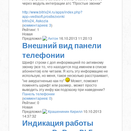
через модуль интеграции атс "Простые звонки"
http://www.bitrix24.ru/apps/index.php?
app=vedisoft.prostiezvonki
bitrix24
,
Askozia
(
комментариев: 3
)
Рейтинг:
1
Новая
Предложил
Антон
16.10.2013 11:20:13
Внешний вид панели
телефонии
Шрифт строки с доп информацией по активному
звонку (все то, что находится под именем в списке
абонентов) еле читаем. Я хоть эту информацию не
использую, но меня, такое несколько расстраивает,
"не аккуратненько как-то"
Может, поможет
поменять шрифт или размер.. может просто
выводить эту инфу как подсказку при наведении?
Панель телефонии
(
комментариев: 0
)
Рейтинг:
0
Новая
Предложил
Крашенинин Кирилл
10.10.2013
14:37:32
Индикация работы