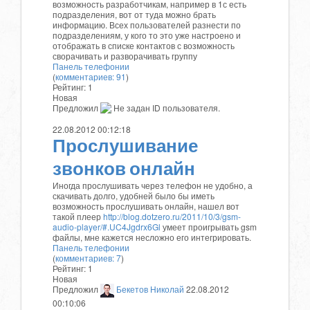
возможность разработчикам, например в 1с есть
подразделения, вот от туда можно брать
информацию. Всех пользователей разнести по
подразделениям, у кого то это уже настроено и
отображать в списке контактов с возможность
сворачивать и разворачивать группу
Панель телефонии
(
комментариев: 91
)
Рейтинг:
1
Новая
Предложил
Не задан ID пользователя.
22.08.2012 00:12:18
Прослушивание
звонков онлайн
Иногда прослушивать через телефон не удобно, а
скачивать долго, удобней было бы иметь
возможность прослушивать онлайн, нашел вот
такой плеер
http://blog.dotzero.ru/2011/10/3/gsm-
audio-player/#.UC4Jgdrx6Gl
умеет проигрывать gsm
файлы, мне кажется несложно его интегрировать.
Панель телефонии
(
комментариев: 7
)
Рейтинг:
1
Новая
Предложил
Бекетов Николай
22.08.2012
00:10:06