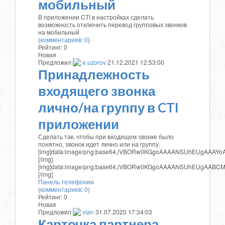
мобильный
В приложении CTI в настройках сделать
возможность отключить перевод групповых звонков
на мобильный
(
комментариев: 0
)
Рейтинг:
0
Новая
Предложил
e.uzorov
21.12.2021 12:53:00
Принадлежность
входящего звонка
лично/на группу в CTI
приложении
Сделать так, чтобы при входящем звонке было
понятно, звонок идет лично или на группу.
[img]data:image/pn
[img]data:i
Панель телефонии
(
комментариев: 0
)
Рейтинг:
0
Новая
Предложил
vian
31.07.2020 17:34:03
Карточка партнера