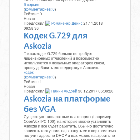
6 версия
(
комментариев: 0
)
Рейтинг:
0
Новая
Предложил
Романенко Денис
21.11.2018
09:58:36
Кодек G.729 для
Askozia
Так как кодек G.729 больше не требует
лицензионных отчислений и повсеместно
используется у локальных операторов связи,
прошу добавить его поддержку в Аскозию.
кодек
(
комментариев: 0
)
Рейтинг:
1
Новая
Предложил
Панин Андрей
30.12.2017 06:39:26
Askozia на платформе
без VGA
Существуют аппаратные платформы (например
OpenVox IPC 100), на которые можно установить
Askozia и все будет работать. Обычно достаточно
записать карту памяти, воткнуть ее в порт, система
получит адрес по DHCP и все: можно настроить по
SSH и Web. Однако возникает необходимость