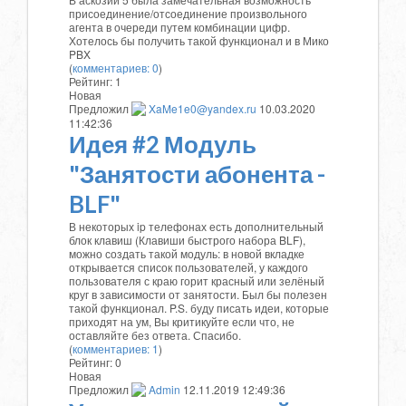
присоединение/отсоединение произвольного
агента в очереди путем комбинации цифр.
Хотелось бы получить такой функционал и в Мико
PBX
(
комментариев: 0
)
Рейтинг:
1
Новая
Предложил
XaMe1e0@yandex.ru
10.03.2020
11:42:36
Идея #2 Модуль
"Занятости абонента -
BLF"
В некоторых ip телефонах есть дополнительный
блок клавиш (Клавиши быстрого набора BLF),
можно создать такой модуль: в новой вкладке
открывается список пользователей, у каждого
пользователя с краю горит красный или зелёный
круг в зависимости от занятости. Был бы полезен
такой функционал. P.S. буду писать идеи, которые
приходят на ум, Вы критикуйте если что, не
оставляйте без ответа. Спасибо.
(
комментариев: 1
)
Рейтинг:
0
Новая
Предложил
Admin
12.11.2019 12:49:36