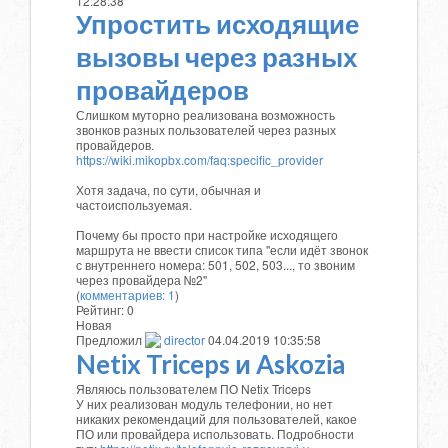
12:28:38
Упростить исходящие
вызовы через разных
провайдеров
Слишком муторно реализована возможность
звонков разных пользователей через разных
провайдеров.
https://wiki.mikopbx.com/faq:specific_provider
Хотя задача, по сути, обычная и
частоиспользуемая.
Почему бы просто при настройке исходящего
маршрута не ввести список типа "если идёт звонок
с внутреннего номера: 501, 502, 503..., то звоним
через провайдера №2"
(
комментариев: 1
)
Рейтинг:
0
Новая
Предложил
director
04.04.2019 10:35:58
Netix Triceps и Askozia
Являюсь пользователем ПО Netix Triceps
У них реализован модуль телефонии, но нет
никаких рекомендаций для пользователей, какое
ПО или провайдера использовать. Подробности