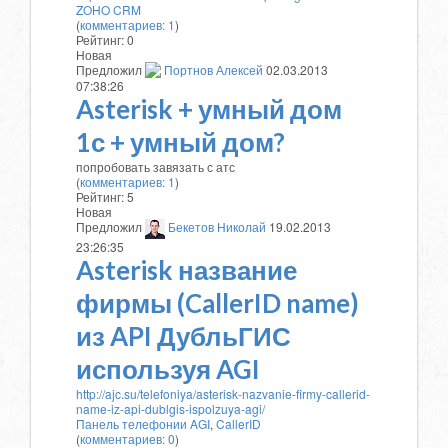
ZOHO CRM
(
комментариев: 1
)
Рейтинг:
0
Новая
Предложил
Портнов Алексей
02.03.2013
07:38:26
Asterisk + умный дом
1с + умный дом?
попробовать завязать с атс
(
комментариев: 1
)
Рейтинг:
5
Новая
Предложил
Бекетов Николай
19.02.2013
23:26:35
Asterisk название
фирмы (CallerID name)
из API ДубльГИС
используя AGI
http://ajc.su/telefoniya/asterisk-nazvanie-firmy-callerid-
name-iz-api-dublgis-ispolzuya-agi/
Панель телефонии
AGI
,
CallerID
(
комментариев: 0
)