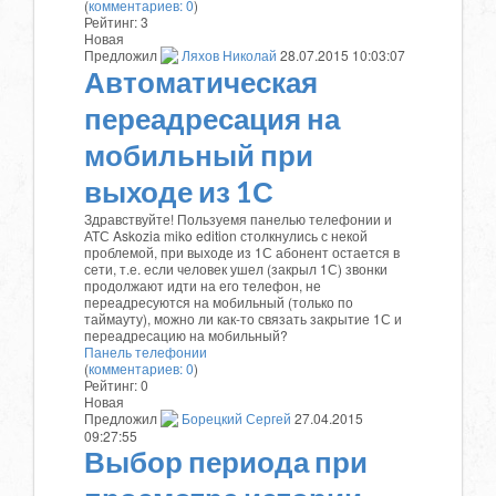
(
комментариев: 0
)
Рейтинг:
3
Новая
Предложил
Ляхов Николай
28.07.2015 10:03:07
Автоматическая
переадресация на
мобильный при
выходе из 1С
Здравствуйте! Пользуемя панелью телефонии и
АТС Askozia miko edition столкнулись с некой
проблемой, при выходе из 1С абонент остается в
сети, т.е. если человек ушел (закрыл 1С) звонки
продолжают идти на его телефон, не
переадресуются на мобильный (только по
таймауту), можно ли как-то связать закрытие 1С и
переадресацию на мобильный?
Панель телефонии
(
комментариев: 0
)
Рейтинг:
0
Новая
Предложил
Борецкий Сергей
27.04.2015
09:27:55
Выбор периода при