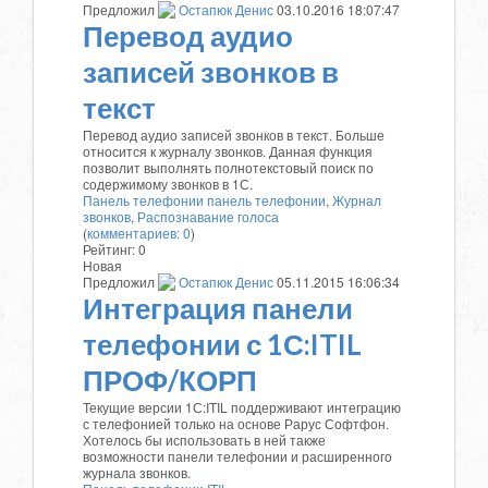
Предложил
Остапюк Денис
03.10.2016 18:07:47
Перевод аудио
записей звонков в
текст
Перевод аудио записей звонков в текст. Больше
относится к журналу звонков. Данная функция
позволит выполнять полнотекстовый поиск по
содержимому звонков в 1С.
Панель телефонии
панель телефонии
,
Журнал
звонков
,
Распознавание голоса
(
комментариев: 0
)
Рейтинг:
0
Новая
Предложил
Остапюк Денис
05.11.2015 16:06:34
Интеграция панели
телефонии с 1С:ITIL
ПРОФ/КОРП
Текущие версии 1С:ITIL поддерживают интеграцию
с телефонией только на основе Рарус Софтфон.
Хотелось бы использовать в ней также
возможности панели телефонии и расширенного
журнала звонков.