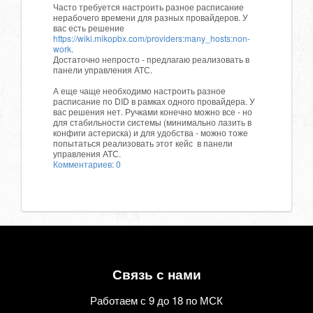
Часто требуется настроить разное расписание
нерабочего времени для разных провайдеров. У
вас есть решение
https://wiki.mikopbx.com/providers:many_hosts:non-
work
.
Достаточно непросто - предлагаю реализовать в
панели управления АТС.
А еще чаще необходимо настроить разное
расписание по DID в рамках одного провайдера. У
вас решения нет. Ручками конечно можно все - но
для стабильности системы (минимально лазить в
конфиги астериска) и для удобства - можно тоже
попытаться реализовать этот кейс в панели
управления АТС.
Комментариев: 0
Связь с нами
Работаем с 9 до 18 по МСК