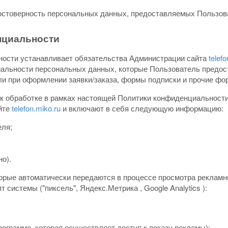
 достоверность персональных данных, предоставляемых Пользо
нциальности
ности устанавливает обязательства Администрации сайта
telefo
льности персональных данных, которые Пользователь предост
и при оформлении заявки/заказа, формы подписки и прочие фор
 к обработке в рамках настоящей Политики конфиденциальност
йте
telefon.miko.ru
и включают в себя следующую информацию:
еля;
о).
рые автоматически передаются в процессе просмотра рекламны
 системы ("пиксель", Яндекс.Метрика , Google Analytics ):
рограмме, которая осуществляет доступ к показу рекламы);