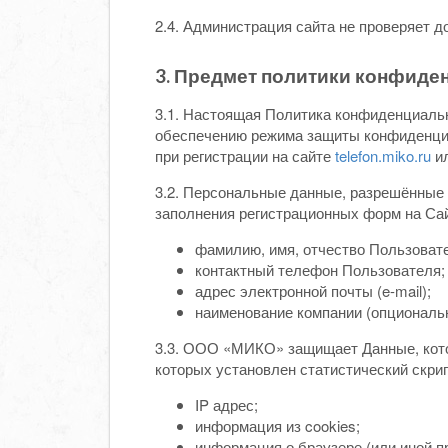
2.4. Администрация сайта не проверяет
3. Предмет политики конфиде
3.1. Настоящая Политика конфиденциаль
обеспечению режима защиты конфиденциа
при регистрации на сайте
telefon.miko.ru
ил
3.2. Персональные данные, разрешённые
заполнения регистрационных форм на Са
фамилию, имя, отчество Пользоват
контактный телефон Пользователя;
адрес электронной почты (e-mail);
наименование компании (опциональн
3.3. ООО «МИКО» защищает Данные, кото
которых установлен статистический скрипт
IP адрес;
информация из cookies;
информация о браузере (или иной п