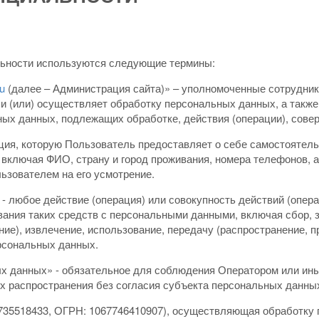
льности используются следующие термины:
ru
(далее – Администрация сайта)» – уполномоченные сотрудник
 (или) осуществляет обработку персональных данных, а также
ных данных, подлежащих обработке, действия (операции), сов
ция, которую Пользователь предоставляет о себе самостоятельн
 включая ФИО, страну и город проживания, номера телефонов, 
зователем на его усмотрение.
 - любое действие (операция) или совокупность действий (опер
вания таких средств с персональными данными, включая сбор, з
ние), извлечение, использование, передачу (распространение, п
рсональных данных.
ых данных» - обязательное для соблюдения Оператором или ин
х распространения без согласия субъекта персональных данных 
35518433, ОГРН: 1067746410907), осуществляющая обработку 