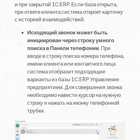
и при закрытой 1С:ERP. Если база открыта,
при ответе клиента система откроет карточку
с историей взаимодействий.
Исходящий звонок может быть
инициирован через строку умного
поиска в Панели телефонии
. При
вводе в строку поиска номера телефона,
имени клиента или контактного лица
система отобразит подходящие
варианты из базы 1С:ERP Управление
предприятием. Для совершения звонка
необходимо навести курсор на нужную
строку и нажать на иконку телефонной
трубки.