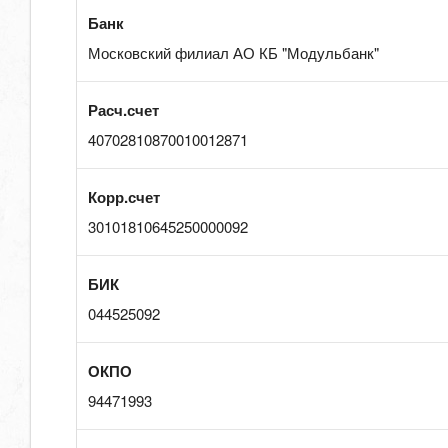
Банк
Московский филиал АО КБ "Модульбанк"
Расч.счет
40702810870010012871
Корр.счет
30101810645250000092
БИК
044525092
ОКПО
94471993