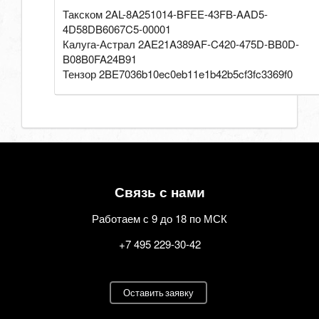
Такском 2AL-8A251014-BFEE-43FB-AAD5-
4D58DB6067C5-00001
Калуга-Астрал 2AE21A389AF-C420-475D-BB0D-
B08B0FA24B91
Тензор 2BE7036b10ec0eb11e1b42b5cf3fc3369f0
Связь с нами
Работаем с 9 до 18 по МСК
+7 495 229-30-42
Оставить заявку