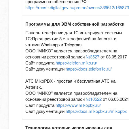
программного обеспечения РФ -
https://reestr.digital.gov.ru/promo/owner/339512/165873
Программы для ЭВМ собственной разработки
Панель телефонии для 1С интегрирует системы
1С:Предприятие 8 с телефонией на Asterisk и
чатами Whatsapp и Telegram.
ООО “МИКО” является правообладателем на
основании реестровой записи
№3527
от 03.05.2017
Сайт продукта
https://telefon.miko.ru/
Сайт документации
https://docs.telefon1c.ru/
АТС MikoPBX - простая и бесплатная АТС на
Asterisk.
ООО “МИКО” является правообладателем на
основании реестровой записи
№10522
от 06.05.202
Сайт продукта
https://www.mikopbx.ru/
Сайт документации
https://docs.mikopbx.ru/mikopbx
Технологии, которые использованы для