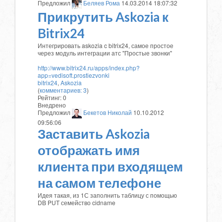
Предложил
Беляев Рома
14.03.2014 18:07:32
Прикрутить Askozia к
Bitrix24
Интегрировать askozia c bitrix24, самое простое
через модуль интеграции атс "Простые звонки"
http://www.bitrix24.ru/apps/index.php?
app=vedisoft.prostiezvonki
bitrix24
,
Askozia
(
комментариев: 3
)
Рейтинг:
0
Внедрено
Предложил
Бекетов Николай
10.10.2012
09:56:06
Заставить Askozia
отображать имя
клиента при входящем
на самом телефоне
Идея такая, из 1С заполнить таблицу с помощью
DB PUT семейство cidname