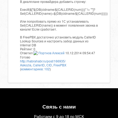
В диалплане провайдера добавить строчку:
ExecIf($["${DB(cidname/${CALLERID(num)})}" != ""]?
Set(CALLERID(name)=${DB(cidname/${CALLERID(num)})}))
Или попробовать прямо из 1С устанавливать
Set(CALLERID(name)) в момент появления звонка в
канале! Если сработает.
В FreePBX достаточно установить модуль CallerID
Lookup Sources и настроить забор данных из
internal DB
Рейтинг:
0
Ответил
Портнов Алексей
10.12.2014 09:54:47
Готово
http://habrahabr.ru/post/166935/
Askozia
,
CallerID
,
CID
,
FreePBX
(
комментариев: 102
)
Связь с нами
Работаем с 9 до 18 по МСК