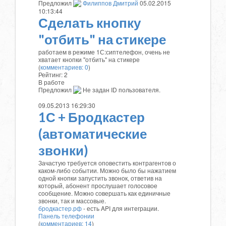
Предложил
Филиппов Дмитрий
05.02.2015
10:13:44
Сделать кнопку
"отбить" на стикере
работаем в режиме 1С:сиптелефон, очень не
хватает кнопки "отбить" на стикере
(
комментариев: 0
)
Рейтинг:
2
В работе
Предложил
Не задан ID пользователя.
09.05.2013 16:29:30
1С + Бродкастер
(автоматические
звонки)
Зачастую требуется оповестить контрагентов о
каком-либо событии. Можно было бы нажатием
одной кнопки запустить звонок, ответив на
который, абонент прослушает голосовое
сообщение. Можно совершать как единичные
звонки, так и массовые.
бродкастер.рф
- есть API для интеграции.
Панель телефонии
(
комментариев: 14
)