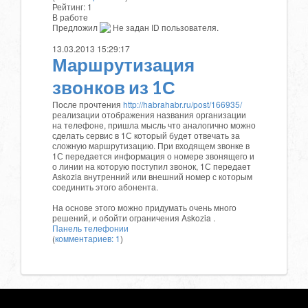
Рейтинг:
1
В работе
Предложил
Не задан ID пользователя.
13.03.2013 15:29:17
Маршрутизация
звонков из 1С
После прочтения
http://habrahabr.ru/post/166935/
реализации отображения названия организации
на телефоне, пришла мысль что аналогично можно
сделать сервис в 1С который будет отвечать за
сложную маршрутизацию. При входящем звонке в
1С передается информация о номере звонящего и
о линии на которую поступил звонок, 1С передает
Askozia внутренний или внешний номер с которым
соединить этого абонента.
На основе этого можно придумать очень много
решений, и обойти ограничения Askozia .
Панель телефонии
(
комментариев: 1
)