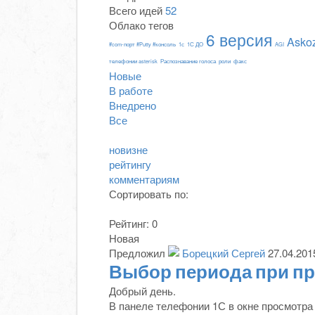
Всего идей
52
Облако тегов
6 версия
Asko
#com-порт #Putty #консоль
1с
1С ДО
AGI
телефонии asterisk
Распознавание голоса
роли
факс
Новые
В работе
Внедрено
Все
новизне
рейтингу
комментариям
Сортировать по:
Рейтинг:
0
Новая
Предложил
Борецкий Сергей
27.04.201
Выбор периода при пр
Добрый день.
В панеле телефонии 1С в окне просмотра 