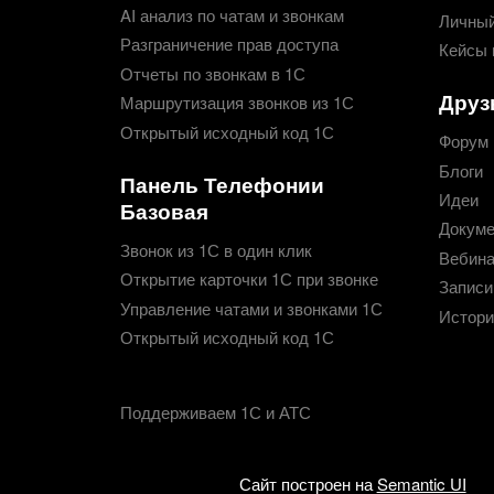
AI анализ по чатам и звонкам
Личный
Разграничение прав доступа
Кейсы 
Отчеты по звонкам в 1С
Друз
Маршрутизация звонков из 1С
Открытый исходный код 1С
Форум
Блоги
Панель Телефонии
Идеи
Базовая
Докуме
Звонок из 1С в один клик
Вебин
Открытие карточки 1С при звонке
Записи
Управление чатами и звонками 1С
Истори
Открытый исходный код 1С
Поддерживаем 1С и АТС
Сайт построен на
Semantic UI