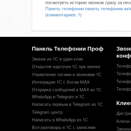
посмотреть историю звонков сразу за нес
Панель телефонии
панель телефонии aste
(
комментариев: 1
)
Панель Телефонии Проф
Звон
конф
Звонок из 1С в один клик
Телефо
Открытие карточки 1С при звонке
Телефо
Управление чатами и звонками 1С
Телефо
Интеграция 1С с ботом MAX
Телефо
Отправка сообщений в MAX из 1С
WhatsApp и Telegram в 1С
Клие
Написать первым в Telegram из 1С
Telegram центр
Дистри
Написать в WhatsApp из 1С
Ключи 
Все разговоры в 1С с записями
Заказы