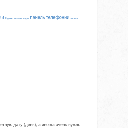
ии
панель телефонии
Журнал звонков
кодек
панель
тную дату (день), а иногда очень нужно