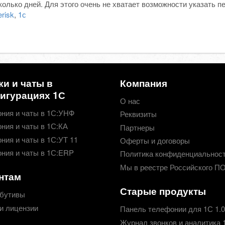
колько дней. Для этого очень не хватает возможности указать п
risk
,
1с
ки и чаты в
Компания
игурациях 1С
О нас
ния и чаты в 1С:УНФ
Реквизиты
ния и чаты в 1С:КА
Партнеры
ния и чаты в 1С:УТ 11
Оферты и договоры
ния и чаты в 1С:ERP
Политика конфиденциальнос
Мы в реестре Российского П
нтам
Старые продукты
бутивы
и лицензии
Панель телефонии для 1С 1.0
Журнал звонков и аналитика 