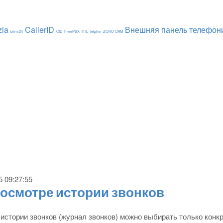
zia
CallerID
Внешняя панель телефон
bitrix24
CID
FreePBX
ITIL
telphin
ZOHO CRM
5 09:27:55
осмотре истории звонков
истории звонков (журнал звонков) можно выбирать только конкре