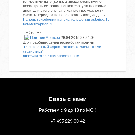
конкретную дату (день), а иногда очень нужно
посмотреть историю звонков сразу за несколько
дней. Для этого очень не хватает возможности
указать период, а не переключать каждый день.
Панель телефонии
панель телефонии asterisk
,
1с
Комментариев: 1
Рейтинг:
1
Портнов Алексей
29.04.2015 23:21:04
Для подобных целей разработан модуль
"
Расширенный журнал звонков с элементами
статистики
"
http://wiki.miko.ru/astpanel:statistic
Связь с нами
Работаем с 9 до 18 по МСК
+7 495 229-30-42