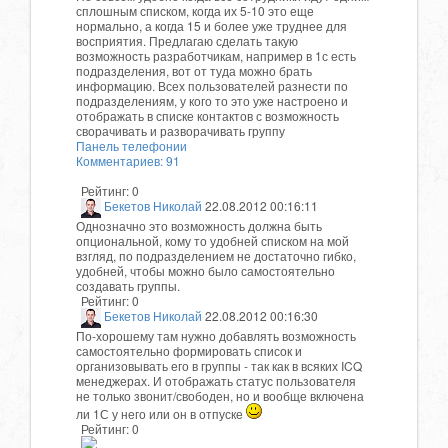
сплошным списком, когда их 5-10 это еще
нормально, а когда 15 и более уже труднее для
восприятия. Предлагаю сделать такую
возможность разработчикам, например в 1с есть
подразделения, вот от туда можно брать
информацию. Всех пользователей разнести по
подразделениям, у кого то это уже настроено и
отображать в списке контактов с возможность
сворачивать и разворачивать группу
Панель телефонии
Комментариев: 91
Рейтинг:
0
Бекетов Николай
22.08.2012 00:16:11
Однозначно это возможность должна быть
опциональной, кому то удобней списком на мой
взгляд, по подразделением не достаточно гибко,
удобней, чтобы можно было самостоятельно
создавать группы.
Рейтинг:
0
Бекетов Николай
22.08.2012 00:16:30
По-хорошему там нужно добавлять возможность
самостоятельно формировать список и
организовывать его в группы - так как в всяких ICQ
менеджерах. И отображать статус пользователя
не только звонит/свободен, но и вообще включена
ли 1С у него или он в отпуске
Рейтинг:
0