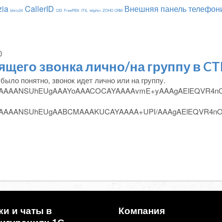
zia
CallerID
Внешняя панель телефон
bitrix24
CID
FreePBX
ITIL
telphin
ZOHO CRM
0
щего звонка лично/на группу в CT
было понятно, звонок идет лично или на группу.
age/png;base64,iVB
ta:image/pn
ки и чаты в
Компания
игурациях 1С