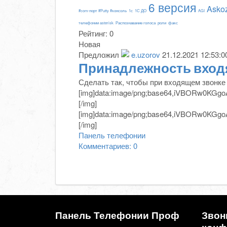
6 версия
Asko
#com-порт #Putty #консоль
1с
1С ДО
AGI
телефонии asterisk
Распознавание голоса
роли
факс
Рейтинг:
0
Новая
Предложил
e.uzorov
21.12.2021 12:53:0
Принадлежность входя
Сделать так, чтобы при входящем звонке 
[img]data:im
[img]da
Панель телефонии
Комментариев: 0
Панель Телефонии Проф
Звон
конф