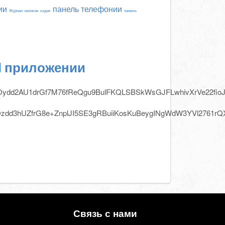
ии
панель телефонии
Журнал звонков
кодек
панель
I приложении
ORw0KGgoAAAANSUhEU
g;base64,iV
Связь с нами