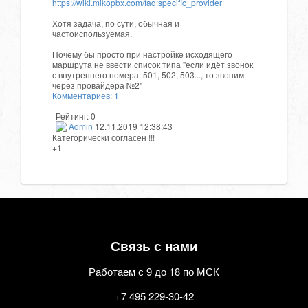
https://wiki.mikopbx.com/faq:specific_provider
Хотя задача, по сути, обычная и
частоиспользуемая.
Почему бы просто при настройке исходящего
маршрута не ввести список типа "если идёт звонок
с внутреннего номера: 501, 502, 503..., то звоним
через провайдера №2"
Комментариев: 1
Рейтинг:
0
Admin
12.11.2019 12:38:43
Категорически согласен !!!
+1
Связь с нами
Работаем с 9 до 18 по МСК
+7 495 229-30-42