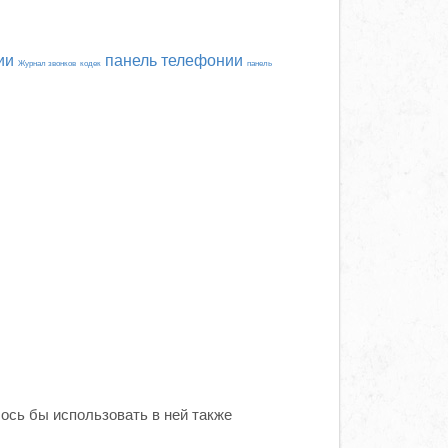
ии
панель телефонии
Журнал звонков
кодек
панель
ось бы использовать в ней также