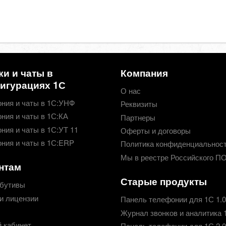
ки и чаты в
Компания
игурациях 1С
О нас
ния и чаты в 1С:УНФ
Реквизиты
ния и чаты в 1С:КА
Партнеры
ния и чаты в 1С:УТ 11
Оферты и договоры
ния и чаты в 1С:ERP
Политика конфиденциальнос
Мы в реестре Российского П
нтам
Старые продукты
бутивы
и лицензии
Панель телефонии для 1С 1.0
Журнал звонков и аналитика 
 кабинет
Панель телефонии для 1С 2.0