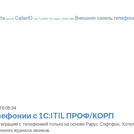
zia
CallerID
Внешняя панель телефон
bitrix24
CID
FreePBX
ITIL
telphin
ZOHO CRM
16:06:34
лефонии с 1С:ITIL ПРОФ/КОРП
теграцию с телефонией только на основе Рарус Софтфон. Хотел
нного журнала звонков.