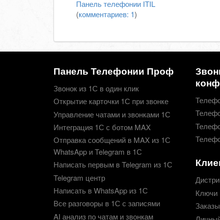
Панель телефонии
ITIL
(
комментариев: 1
)
Панель Телефонии Проф
Звон
конф
Звонок из 1С в один клик
Телефо
Открытие карточки 1С при звонке
Телефо
Управление чатами и звонками 1С
Телефо
Интеграция 1С с ботом MAX
Телефо
Отправка сообщений в MAX из 1С
WhatsApp и Telegram в 1С
Клие
Написать первым в Telegram из 1С
Telegram центр
Дистри
Написать в WhatsApp из 1С
Ключи 
Все разговоры в 1С с записями
Заказы
AI анализ по чатам и звонкам
Личный