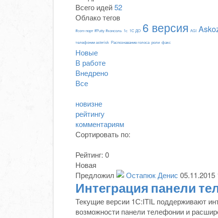
Всего идей
52
Облако тегов
6 версия
Asko
#com-порт #Putty #консоль
1с
1С ДО
AGI
телефонии asterisk
Распознавание голоса
роли
факс
Новые
В работе
Внедрено
Все
новизне
рейтингу
комментариям
Сортировать по:
Рейтинг:
0
Новая
Предложил
Остапюк Денис
05.11.2015 
Интеграция панели те
Текущие версии 1С:ITIL поддерживают ин
возможности панели телефонии и расшире