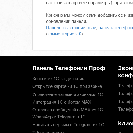
настраивать прочие параметры), при этом
Конечно мы можем сами добавить ее и изм
обновлении панели.
Панель телефонии
роли
,
панель телефон
(
комментариев: 0
)
Панель Телефонии Проф
Звон
конф
Звонок из 1С в один клик
Телефо
Открытие карточки 1С при звонке
Телефо
Управление чатами и звонками 1С
Телефо
Интеграция 1С с ботом MAX
Телефо
Отправка сообщений в MAX из 1С
WhatsApp и Telegram в 1С
Клие
Написать первым в Telegram из 1С
Telegram центр