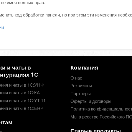
 не имея полных прав.
енить код обработки панели, но при этом эти изменения необх
ии
ки и чаты в
Компания
игурациях 1С
О нас
ния и чаты в 1С:УНФ
Реквизиты
ния и чаты в 1С:КА
Партнеры
ния и чаты в 1С:УТ 11
Оферты и договоры
ния и чаты в 1С:ERP
Политика конфиденциальнос
Мы в реестре Российского П
нтам
Старые продукты