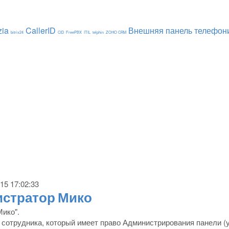
zia
CallerID
Внешняя панель телефон
bitrix24
CID
FreePBX
ITIL
telphin
ZOHO CRM
15 17:02:33
истратор Мико
ико".
сотрудника, который имеет право Администрирования панели (