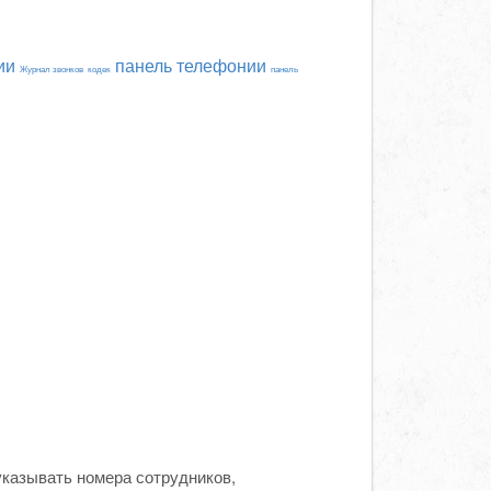
ии
панель телефонии
Журнал звонков
кодек
панель
указывать номера сотрудников,