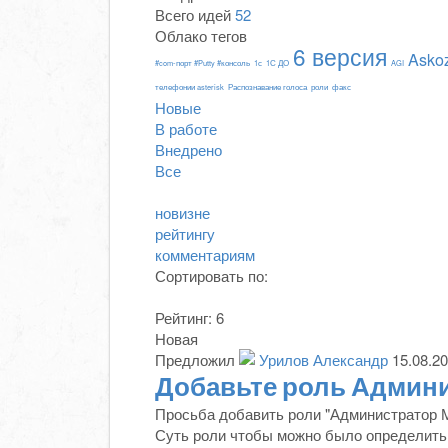
Всего идей
52
Облако тегов
6 версия
Asko
#com-порт #Putty #консоль
1с
1С ДО
AGI
телефонии asterisk
Распознавание голоса
роли
факс
Новые
В работе
Внедрено
Все
новизне
рейтингу
комментариям
Сортировать по:
Рейтинг:
6
Новая
Предложил
Урилов Александр
15.08.20
Добавьте роль Админ
Просьба добавить роли "Администратор М
Суть роли чтобы можно было определить 