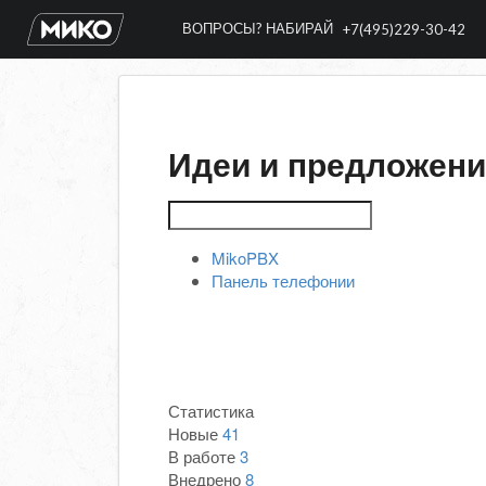
ВОПРОСЫ? НАБИРАЙ
+7(495)229-30-42
Идеи и предложен
MikoPBX
Панель телефонии
Статистика
Новые
41
В работе
3
Внедрено
8