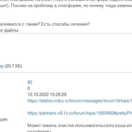
шот). Похоже на проблему в платформе, но почему тогда изме
алкивался с таким? Есть способы лечения?
ые файлы
ng
(29.7 КБ)
#2
0
10.10.2022 15:28:29
https://telefon.miko.ru/forum/messages/forum18/top
https://partners.v8.1c.ru/forum/topic/1800992#prettyPh
ция:
Может помочь очистка пользовательского кэша ил
платформы.