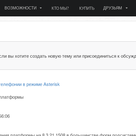
ВОЗМОЖНОСТИ
ДРУЗЬЯМ
КТО МЫ?
КУПИТЬ
сли вы хотите создать новую тему или присоединиться к обсуж
елефонии в режиме Asterisk
 платформы
56:06
ения платформы на 8.3.21.1508 в большинстве форм подсистем