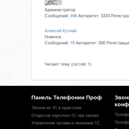
Администратор
Сообщений:
396
Авторитет:
3333
Регистр
Алексей Кутний
Новичок
Сообщений:
18
Авторитет:
300
Регистраци
Читают тему (гостей:
1
)
Панель Телефонии Проф
Звон
конф
Звонок из 1С в один клик
Телефо
Открытие карточки 1С при звонке
Телефо
Управление чатами и звонками 1С