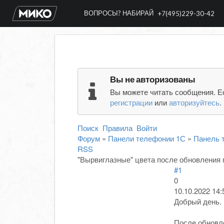
ВОПРОСЫ? НАБИРАЙ
+7(495)229-30-42
Вы не авторизованы
Вы можете читать сообщения. Е
регистрации
или
авторизуйтесь
.
Поиск
Правила
Войти
Форум
»
Панели телефонии 1С
»
Панель т
RSS
"Вырвиглазные" цвета после обновления
#1
0
10.10.2022 14:
Добрый день.
После обновл