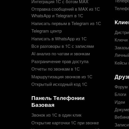
Телефо
Интеграция 1С с ботом MAX
Телефо
Отправка сообщений в MAX из 1С
WhatsApp и Telegram в 1С
Клие
Написать первым в Telegram из 1С
Telegram центр
Дистри
Написать в WhatsApp из 1С
Ключи 
Все разговоры в 1С с записями
Заказы
AI анализ по чатам и звонкам
Личный
Разграничение прав доступа
Кейсы 
Отчеты по звонкам в 1С
Друз
Маршрутизация звонков из 1С
Открытый исходный код 1С
Форум
Блоги
Панель Телефонии
Идеи
Базовая
Докуме
Звонок из 1С в один клик
Вебин
Открытие карточки 1С при звонке
Записи