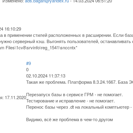
Изменено:
ads.bagan@yandex.ru
-
14.03.2024 06:51:20
24 16:10:29
 в применении стилей расположенных в расширении. Если база
нужно серверный кэш. Выгонять пользователей, останавливать 
am Files\1cv8\srvinfo\reg_1541\snccntx*
#9
0
02.10.2024 11:37:13
Такая же проблема. Платформа 8.3.24.1667. База
Перезапуск базы в сервисе ГРМ - не помогает.
я:
17.11.2020
Тестирование и исправление - не помогает.
Перенос базы через .dt на локальный комптьютер -
Видимо, всё же проблема в чем-то другом