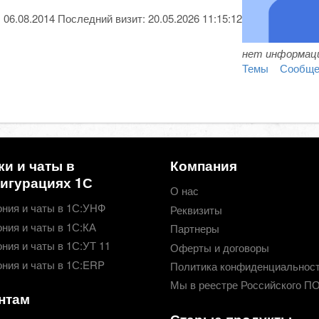
:
06.08.2014
Последний визит:
20.05.2026 11:15:12
нет информаци
Темы
Сообще
ки и чаты в
Компания
игурациях 1С
О нас
ния и чаты в 1С:УНФ
Реквизиты
ния и чаты в 1С:КА
Партнеры
ния и чаты в 1С:УТ 11
Оферты и договоры
ния и чаты в 1С:ERP
Политика конфиденциальнос
Мы в реестре Российского П
нтам
Старые продукты