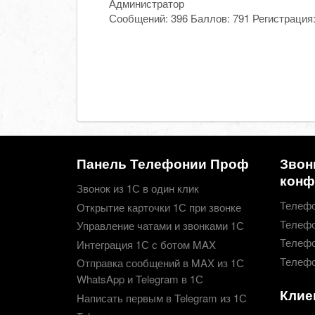
Администратор
Сообщений:
396
Баллов:
791
Регистрация
Панель Телефонии Проф
Звон
конф
Звонок из 1С в один клик
Телефо
Открытие карточки 1С при звонке
Телефо
Управление чатами и звонками 1С
Телефо
Интеграция 1С с ботом MAX
Телефо
Отправка сообщений в MAX из 1С
WhatsApp и Telegram в 1С
Клие
Написать первым в Telegram из 1С