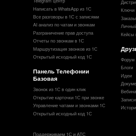
Telegram центр
Дистри
Написать в WhatsApp из 1С
Ключи 
Все разговоры в 1С с записями
Заказы
AI анализ по чатам и звонкам
Личный
Разграничение прав доступа
Кейсы 
Отчеты по звонкам в 1С
Друз
Маршрутизация звонков из 1С
Открытый исходный код 1С
Форум
Блоги
Панель Телефонии
Идеи
Базовая
Докуме
Звонок из 1С в один клик
Вебин
Открытие карточки 1С при звонке
Записи
Управление чатами и звонками 1С
Истори
Открытый исходный код 1С
Поддерживаем 1С и АТС