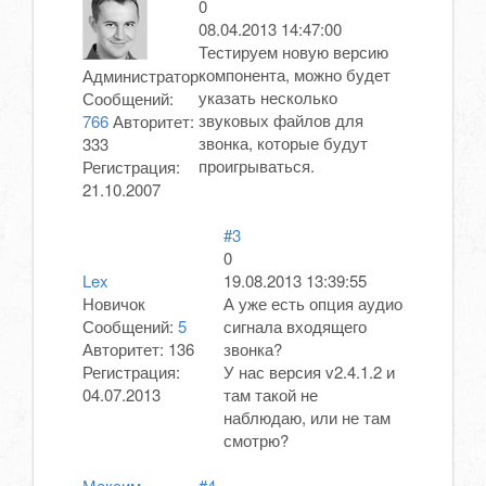
0
08.04.2013 14:47:00
Тестируем новую версию
компонента, можно будет
Администратор
указать несколько
Сообщений:
звуковых файлов для
766
Авторитет:
звонка, которые будут
333
проигрываться.
Регистрация:
21.10.2007
#3
0
Lex
19.08.2013 13:39:55
Новичок
А уже есть опция аудио
Сообщений:
5
сигнала входящего
Авторитет:
136
звонка?
Регистрация:
У нас версия v2.4.1.2 и
04.07.2013
там такой не
наблюдаю, или не там
смотрю?
Максим
#4