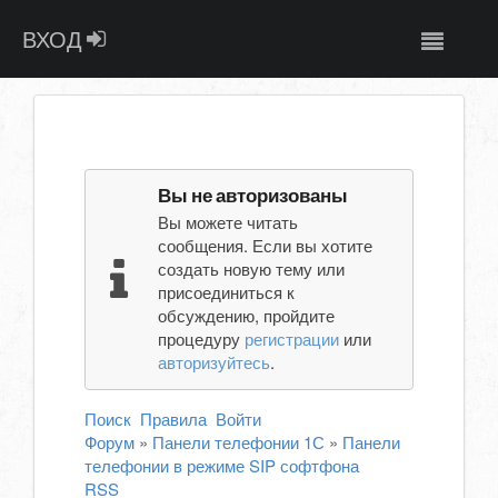
ВХОД
Вы не авторизованы
Вы можете читать
сообщения. Если вы хотите
создать новую тему или
присоединиться к
обсуждению, пройдите
процедуру
регистрации
или
авторизуйтесь
.
Поиск
Правила
Войти
Форум
»
Панели телефонии 1С
»
Панели
телефонии в режиме SIP софтфона
RSS