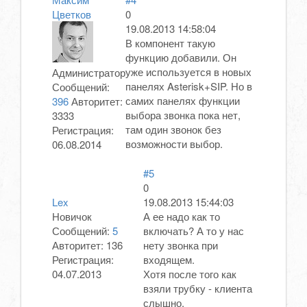
Цветков
0
19.08.2013 14:58:04
В компонент такую
функцию добавили. Он
уже используется в новых
Администратор
панелях Asterisk+SIP. Но в
Сообщений:
самих панелях функции
396
Авторитет:
выбора звонка пока нет,
3333
там один звонок без
Регистрация:
возможности выбор.
06.08.2014
#5
0
Lex
19.08.2013 15:44:03
Новичок
А ее надо как то
Сообщений:
5
включать? А то у нас
Авторитет:
136
нету звонка при
Регистрация:
входящем.
04.07.2013
Хотя после того как
взяли трубку - клиента
слышно.