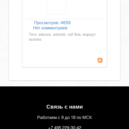
Просмотров:
4656
Нет комментриев
Теги:
askozia
,
asterisk
,
call flow
,
маршут
вызова
Связь с нами
Работаем с 9 до 18 по МСК
+7 495 229-30-42