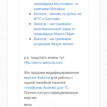
провайдера Мультифон, от
компании Мегафон
Askozia - звоним за рубль на
МТС и Биллайн
Askozia - настраиваем
многоканальный транк от
провайдера Манго-Офис
Askozia - настраиваем
входящие Skype звонки
p.s. пощупать можно тут
http://demo.askozia.com
Мы продаем модифицированную
версию Askozia
для работы с
нашей линейкой панелей
телефонии Asterisk для 1С.
Полностью руссифицированную
версию.
Фото: