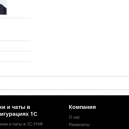
ки и чаты в
Компания
игурациях 1С
О нас
ния и чаты в 1С:УНФ
Реквизиты