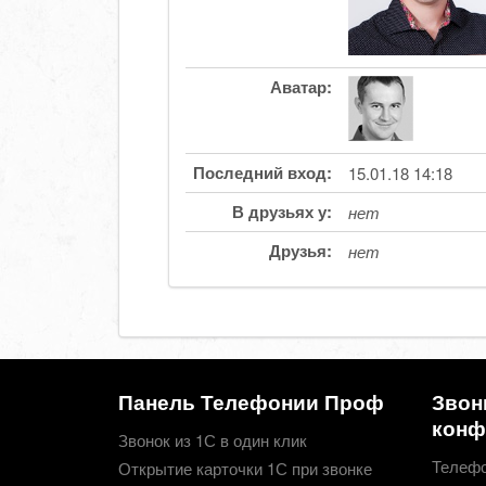
Аватар:
Последний вход:
15.01.18 14:18
В друзьях у:
нет
Друзья:
нет
Панель Телефонии Проф
Звон
конф
Звонок из 1С в один клик
Телефо
Открытие карточки 1С при звонке