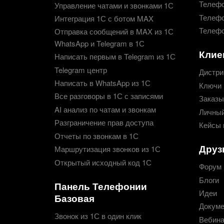
Телефо
Управление чатами и звонками 1С
Телефо
Интеграция 1С с ботом MAX
Телефо
Отправка сообщений в MAX из 1С
WhatsApp и Telegram в 1С
Клие
Написать первым в Telegram из 1С
Telegram центр
Дистри
Написать в WhatsApp из 1С
Ключи 
Все разговоры в 1С с записями
Заказы
AI анализ по чатам и звонкам
Личный
Разграничение прав доступа
Кейсы 
Отчеты по звонкам в 1С
Друз
Маршрутизация звонков из 1С
Открытый исходный код 1С
Форум
Блоги
Панель Телефонии
Идеи
Базовая
Докуме
Звонок из 1С в один клик
Вебин