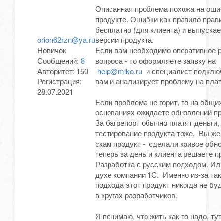
Описанная проблема похожа на оши
продукте. Ошибки как правило прав
бесплатно (для клиента) и выпуска
orion62rzn@ya.ru
версии продукта.
Новичок
Если вам необходимо оперативное 
Сообщений:
8
вопроса - то оформляете заявку на
Авторитет:
150
help@miko.ru
и специалист подключ
Регистрация:
вам и анализирует проблему на плат
28.07.2021
Если проблема не горит, то на общи
основаниях ожидаете обновлений п
За багрепорт обычно платят деньги,
тестирование продукта тоже. Вы же
скам продукт - сделали кривое обн
теперь за деньги клиента решаете п
Разработка с русским подходом. Ил
духе компании 1С. Именно из-за так
подхода этот продукт никогда не бу
в кругах разработчиков.
Я понимаю, что жить как то надо, ту