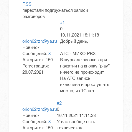
RSS
перестали подгружаться записи
разговоров
#1
0
10.11.2021 18:11:18
orion62rzn@ya.ru
Добрый день,
Новичок
Сообщений:
8
АТС - МИКО PBX
Авторитет:
150
В журнале звонков при
Регистрация:
нажатии на кнопку "play"
28.07.2021
ничего не происходит
На АТС запись
включена и прослушать
можно, из 1С нет
#2
orion62rzn@ya.ru
0
Новичок
16.11.2021 11:11:33
Сообщений:
8
У вас вообще есть
Авторитет:
150
техническая