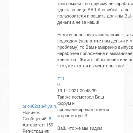
там обмани - по другому не заработ
здесь на лицо ВАША ошибка - а не
пользователя и решать должны ВЫ е
деньги а не за наши!
Если использовать идеологию с так
подходом (заплатите нам деньги и 
проблему) то Вам намеренно выпус
нерабочее приложение и выманивает
клиентов. Ждите обновления или п
это уже статья вымогательство!
#11
0
19.11.2021 20:48:39
Так же посмотрел Ваш
форум и
orion62rzn@ya.ru
проанализировал ответы
Новичок
и просмотры!!!
Сообщений:
8
Авторитет:
150
Вай, что же мы видим
Регистрация: