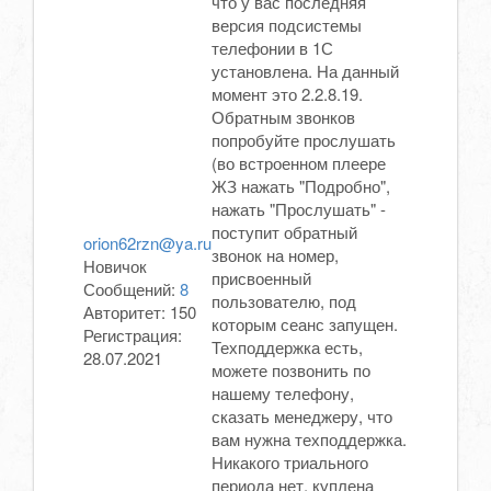
что у вас последняя
версия подсистемы
телефонии в 1С
установлена. На данный
момент это 2.2.8.19.
Обратным звонков
попробуйте прослушать
(во встроенном плеере
ЖЗ нажать "Подробно",
нажать "Прослушать" -
поступит обратный
orion62rzn@ya.ru
звонок на номер,
Новичок
присвоенный
Сообщений:
8
пользователю, под
Авторитет:
150
которым сеанс запущен.
Регистрация:
Техподдержка есть,
28.07.2021
можете позвонить по
нашему телефону,
сказать менеджеру, что
вам нужна техподдержка.
Никакого триального
периода нет, куплена