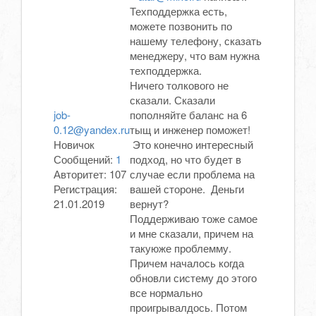
Техподдержка есть,
можете позвонить по
нашему телефону, сказать
менеджеру, что вам нужна
техподдержка.
Ничего толкового не
сказали. Сказали
job-
пополняйте баланс на 6
0.12@yandex.ru
тыщ и инженер поможет!
Новичок
Это конечно интересный
Сообщений:
1
подход, но что будет в
Авторитет:
107
случае если проблема на
Регистрация:
вашей стороне. Деньги
21.01.2019
вернут?
Поддерживаю тоже самое
и мне сказали, причем на
такуюже проблемму.
Причем началось когда
обновли систему до этого
все нормально
проигрывалдось. Потом