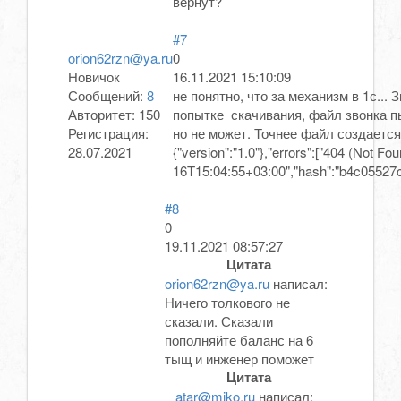
вернут?
#7
orion62rzn@ya.ru
0
Новичок
16.11.2021 15:10:09
Сообщений:
8
не понятно, что за механизм в 1с...
Авторитет:
150
попытке скачивания, файл звонка пы
Регистрация:
но не может. Точнее файл создается, н
28.07.2021
{"version":"1.0"},"errors":["404 (Not Fo
16T15:04:55+03:00","hash":"b4c0552
#8
0
19.11.2021 08:57:27
Цитата
orion62rzn@ya.ru
написал:
Ничего толкового не
сказали. Сказали
пополняйте баланс на 6
тыщ и инженер поможет
Цитата
atar@miko.ru
написал: