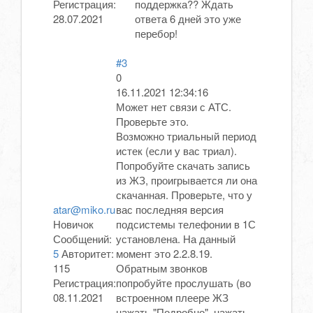
Регистрация:
поддержка?? Ждать
28.07.2021
ответа 6 дней это уже
перебор!
#3
0
16.11.2021 12:34:16
Может нет связи с АТС.
Проверьте это.
Возможно триальный период
истек (если у вас триал).
Попробуйте скачать запись
из ЖЗ, проигрывается ли она
скачанная. Проверьте, что у
atar@miko.ru
вас последняя версия
Новичок
подсистемы телефонии в 1С
Сообщений:
установлена. На данный
5
Авторитет:
момент это 2.2.8.19.
115
Обратным звонков
Регистрация:
попробуйте прослушать (во
08.11.2021
встроенном плеере ЖЗ
нажать "Подробно", нажать