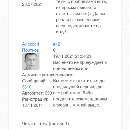
темы с проблемами есть,
28.07.2021
их просматривают а
ответов там нет)) Да вы
реальные мошенники!
всех подсаживаете на
иглу!
Алексей
#12
Портнов
0
19.11.2021 21:34:29
Вас никто не принуждает к
обновлениям или
ожиданию.
Администратор
Вы можете откатиться до
Сообщений:
предыдущей версии, где
3310
все работало. Либо
Авторитет:
333
следовать рекомендациям
Регистрация:
описанным мной выше.
18.11.2011
Читают тему (гостей:
1
)