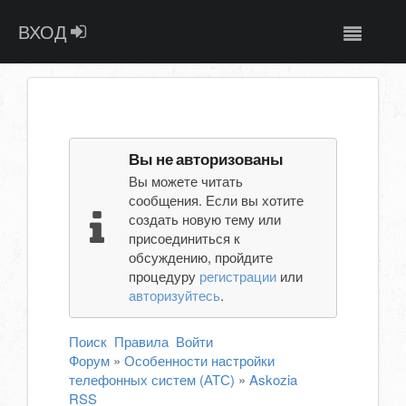
ВХОД
Вы не авторизованы
Вы можете читать
сообщения. Если вы хотите
создать новую тему или
присоединиться к
обсуждению, пройдите
процедуру
регистрации
или
авторизуйтесь
.
Поиск
Правила
Войти
Форум
»
Особенности настройки
телефонных систем (АТС)
»
Askozia
RSS