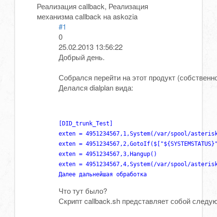
Реализация callback, Реализация
механизма callback на askozia
#1
0
25.02.2013 13:56:22
Добрый день.
Собрался перейти на этот продукт (собственн
Делался dialplan вида:
[DID_trunk_Test]                              
exten = 4951234567,1,System(/var/spool/asterisk
exten = 4951234567,2,GotoIf($["${SYSTEMSTATUS}"
exten = 4951234567,3,Hangup()

exten = 4951234567,4,System(/var/spool/asterisk
Что тут было?
Скрипт callback.sh представляет собой следу