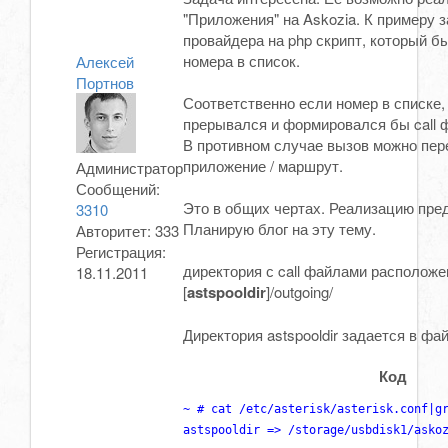
"Приложения" на Askozia. К примеру з
провайдера на php скрипт, который б
номера в список.
Алексей
Портнов
Соответственно если номер в списке,
прерывался и формировался бы call 
В противном случае вызов можно пер
приложение / маршрут.
Администратор
Сообщений:
Это в общих чертах. Реализацию пре
3310
Планирую блог на эту тему.
Авторитет:
333
Регистрация:
директория с call файлами расположе
18.11.2011
[
astspooldir
]/outgoing/
Директория astspooldir задается в фа
Код
~ # cat /etc/asterisk/asterisk.conf|gr
astspooldir => /storage/usbdisk1/asko