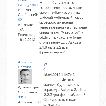
Жаль... буду ждать с
Гибадуллин
нетерпением - сотрудники
Новичок
скрепя зубами звонят на
Сообщений:
рабочий мобильный номер,
42
ск оторого им всегда
Авторитет:
перезванивали - а счас чаще
143
спрашивают "А кто это?" :)
Регистрация:
оффтопик - сколько будет
18.12.2012
стоить переход с Askozia
2.1.6 на 2.2.2 для
франчайзеров?
Алексей
#7
Портнов
0
18.04.2013 11:47:43
Цитата
сколько будет стоить
Администратор
переход с Askozia 2.1.6 на
Сообщений:
2.2.2 для франчайзеров?
3310
Стоимость для всех
Авторитет:
333
одинакова.