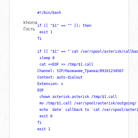
#!/bin/bash                                    
khoma
if [[ "$1" == "" ]]; then                      
Гость
 exit 1                                        
fi                                             
if [[ "$1" == "`cat /var/spool/asterisk/callbac
 sleep 8                                       
 cat <<EOF >> /tmp/$1.call                     
Channel: SIP/Название_Транка/89161234567       
Context: auto-dialout                          
Extension: s                                   
EOF                                            
 chown asterisk.asterisk /tmp/$1.call          
 mv /tmp/$1.call /var/spool/asterisk/outgoing/ 
 echo `date` callback to `cat /var/spool/asteri
 exit 0                                        
fi                                             
exit 1 
