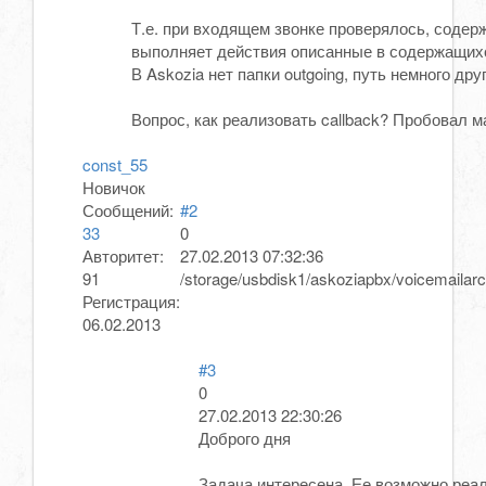
Т.е. при входящем звонке проверялось, содерж
выполняет действия описанные в содержащихся
В Askozia нет папки outgoing, путь немного друг
Вопрос, как реализовать callback? Пробовал м
const_55
Новичок
Сообщений:
#2
33
0
Авторитет:
27.02.2013 07:32:36
91
/storage/usbdisk1/askoziapbx/voicemailarc
Регистрация:
06.02.2013
#3
0
27.02.2013 22:30:26
Доброго дня
Задача интересена. Ее возможно реа