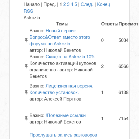
Начало | Пред. |
1
2
3
4
5
|
След.
|
Конец
RSS
Askozia
Темы
Ответы
Просмо
Важно
:
Новый сервис -
Вопрос&Ответ вместо этого
0
5034
форума по Askozia
автор:
Николай Бекетов
Важно
:
Скидка на Askozia 10%
Количество активаций купонов
2
6566
ограниченно
·
автор:
Николай
Бекетов
Важно
:
Лицензионная версия.
Количество установок.
1
6138
автор:
Алексей Портнов
Важно
:
!Полезные ссылки
1
7154
автор:
Николай Бекетов
Прослушать запись разговоров