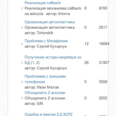
Реализация callback
Реализация механизма callback
8
8760
на askozia
·
автор:
khoma
Организация автоответчика
Организация автоответчика
·
0
2517
автор:
Tohondrik
Проблема с Мегафоном
12
16684
автор:
Сергей Кухарчук
Получение истори напрямую из
БД
(
1
,
2
)
26
31907
автор:
Сергей Кухарчук
Проблемма с внешним
телефоном
0
3558
автор:
Иван Малов
Объеденить 2 аскозии
Объеденить 2 аскозии
·
0
2202
автор:
SiN
Ошибка в версии 2.2.3CFE