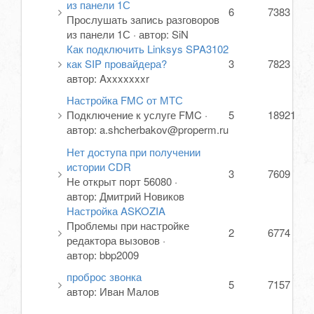
из панели 1С
6
7383
Прослушать запись разговоров
из панели 1С
·
автор:
SiN
Как подключить Linksys SPA3102
как SIP провайдера?
3
7823
автор:
Axxxxxxxr
Настройка FMC от МТС
Подключение к услуге FMC
·
5
18921
автор:
a.shcherbakov@properm.ru
Нет доступа при получении
истории CDR
3
7609
Не открыт порт 56080
·
автор:
Дмитрий Новиков
Настройка ASKOZIA
Проблемы при настройке
2
6774
редактора вызовов
·
автор:
bbp2009
проброс звонка
5
7157
автор:
Иван Малов