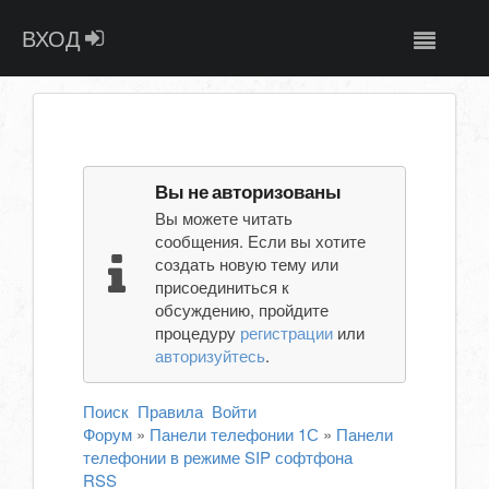
ВХОД
Вы не авторизованы
Вы можете читать
сообщения. Если вы хотите
создать новую тему или
присоединиться к
обсуждению, пройдите
процедуру
регистрации
или
авторизуйтесь
.
Поиск
Правила
Войти
Форум
»
Панели телефонии 1С
»
Панели
телефонии в режиме SIP софтфона
RSS