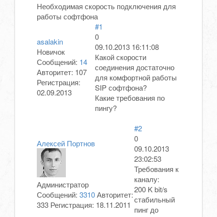
Необходимая скорость подключения для
работы софтфона
#1
0
asalakin
09.10.2013 16:11:08
Новичок
Какой скорости
Сообщений:
14
соединения достаточно
Авторитет:
107
для комфортной работы
Регистрация:
SIP софтфона?
02.09.2013
Какие требования по
пингу?
#2
0
Алексей Портнов
09.10.2013
23:02:53
Требования к
каналу:
Администратор
200 K bit/s
Сообщений:
3310
Авторитет:
стабильный
333
Регистрация:
18.11.2011
пинг до