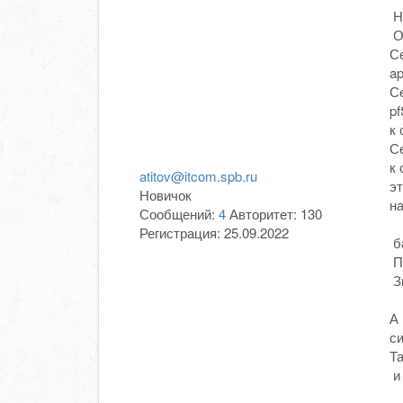
Ни
Оп
Се
ap
Се
pf
к 
Се
к 
atitov@itcom.spb.ru
эт
Новичок
на
Сообщений:
4
Авторитет:
130
Регистрация:
25.09.2022
ба
Па
З
А 
с
Та
и 