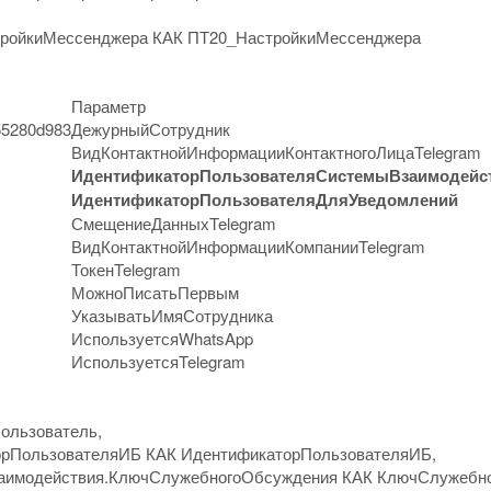
тройкиМессенджера КАК ПТ20_НастройкиМессенджера
Параметр
55280d983
ДежурныйСотрудник
ВидКонтактнойИнформацииКонтактногоЛицаTelegram
ИдентификаторПользователяСистемыВзаимодейс
ИдентификаторПользователяДляУведомлений
СмещениеДанныхTelegram
ВидКонтактнойИнформацииКомпанииTelegram
ТокенTelegram
МожноПисатьПервым
УказыватьИмяСотрудника
ИспользуетсяWhatsApp
ИспользуетсяTelegram
ользователь,
орПользователяИБ КАК ИдентификаторПользователяИБ,
аимодействия.КлючСлужебногоОбсуждения КАК КлючСлужебн