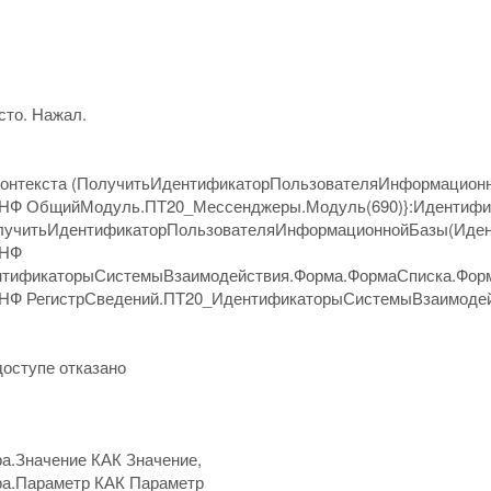
сто. Нажал.
контекста (ПолучитьИдентификаторПользователяИнформацион
НФ ОбщийМодуль.ПТ20_Мессенджеры.Модуль(690)}:Идентифи
лучитьИдентификаторПользователяИнформационнойБазы(Иден
УНФ
нтификаторыСистемыВзаимодействия.Форма.ФормаСписка.Форм
НФ РегистрСведений.ПТ20_ИдентификаторыСистемыВзаимодейс
доступе отказано
.Значение КАК Значение,
а.Параметр КАК Параметр