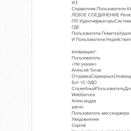
ИЗ
Справочник.Пользователи К
ЛЕВОЕ СОЕДИНЕНИЕ Регист
ПО ИдентификаторыСистемы
ГДЕ
Пользователи.ПометкаУдал
И Пользователи.Недействи
возвращает:
Пользователь
<Не указан>
Алексей Титов
ОтправкаСерверныхОповещ
Бот 1С-ЭДО
СлужебныйПользовательДл
WebService
Александра
admin
Пользователь мессенджера
Уведомления
Сергей