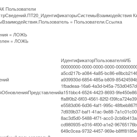
АК Пользователи
рСведений.ПТ20_ИдентификаторыСистемыВзаимодействия КА
Взаимодействия.Пользователь = Пользователи.Ссылка
ения = ЛОЖЬ
телен = ЛОЖЬ
ИдентификаторПользователяИБ
00000000-0000-0000-0000-00000000
a5cd217b-a084-4a85-bc86-e8bcb214
ений
a939930d-6854-485a-b809-85424594
1fbadeaa-16a6-4a3d-b45a-753d0457d
яОбновленияПредставлений
a151bbc4-6524-4423-8693-9fe450e86
ffa8f0b2-6f03-4561-82f2-f39fca724e39
e5583d06-6d36-4af1-995c-48fbeb867f
7d939b37-baf1-41ac-9e88-7a1c01c00
8ac3d5d0-5488-4f71-acc0-2cb6b413a
cd980935-e316-4f00-a1e2-96765176b
649c0cea-9732-4457-969e-b8fff8185e