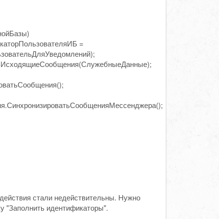
нойБазы)
каторПользователяИБ =
зовательДляУведомлений);
ьИсходящиеСообщения(СлужебныеДанные);
ватьСообщения();
я.СинхронизироватьСообщенияМессенджера();
действия стали недействительны. Нужно
у "Заполнить идентификаторы".