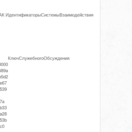
К ИдентификаторыСистемыВзаимодействия
КлючСлужебногоОбсуждения
0000
689a
b5d2
e67
539
7a
b33
a28
53b
c0