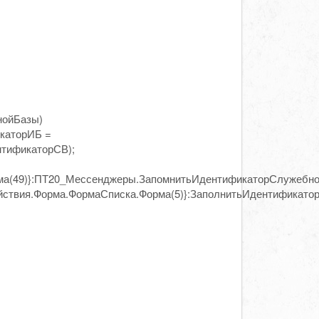
нойБазы)
каторИБ =
тификаторСВ);
а(49)}:ПТ20_Мессенджеры.ЗапомнитьИдентификаторСлужебно
твия.Форма.ФормаСписка.Форма(5)}:ЗаполнитьИдентификатор