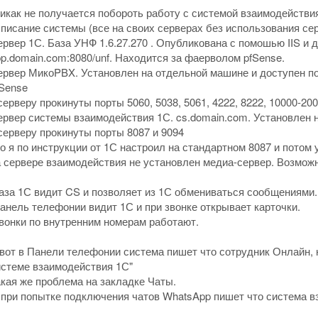
как не получается побороть работу с системой взаимодействи
исание системы (все на своих серверах без использования сер
рвер 1С. База УНФ 1.6.27.270 . Опубликована с помошью IIS и 
p.domain.com:8080/unf. Находится за фаерволом pfSense.
рвер МикоPBX. Установлен на отдельной машине и доступен по 
Sense
серверу прокинуты порты 5060, 5038, 5061, 4222, 8222, 10000-20
рвер системы взаимодействия 1С. cs.domain.com. Установлен на
серверу прокинуты порты 8087 и 9094
о я по инструкции от 1С настроил на стандартном 8087 и потом 
 сервере взаимодействия не установлен медиа-сервер. Возможн
за 1С видит CS и позволяет из 1С обмениваться сообщениями.
нель телефонии видит 1С и при звонке открывает карточки.
вонки по внутренним номерам работают.
вот в Панели телефонии система пишет что сотрудник Онлайн, 
истеме взаимодействия 1С"
кая же проблема на закладке Чаты.
при попытке подключения чатов WhatsApp пишет что система в