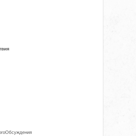
твия
огоОбсуждения