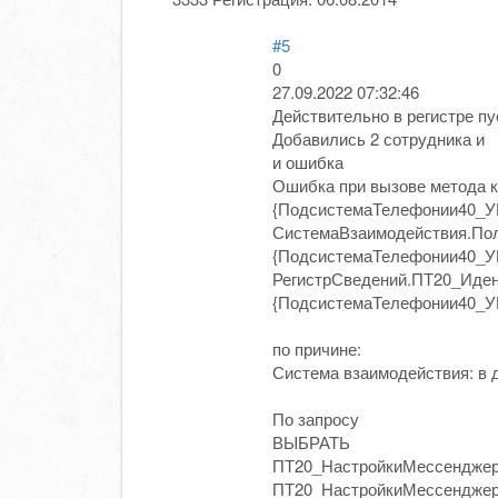
#5
0
27.09.2022 07:32:46
Действительно в регистре пу
Добавились 2 сотрудника и
и ошибка
Ошибка при вызове метода 
{ПодсистемаТелефонии40_У
СистемаВзаимодействия.По
{ПодсистемаТелефонии40_
РегистрСведений.ПТ20_Иде
{ПодсистемаТелефонии40_У
по причине:
Система взаимодействия: в 
По запросу
ВЫБРАТЬ
ПТ20_НастройкиМессенджера
ПТ20_НастройкиМессенджер