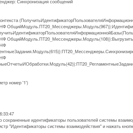
сенджер: Синхронизация сообщений
контекста (ПолучитьИдентификаторПользователяИнформацион
НФ ОбщийМодуль.ПТ20_Мессенджеры.Модуль(967)}:Идентифи
лучитьИдентификаторПользователяИнформационнойБазы(Поль
НФ ОбщийМодуль.ПТ20_Мессенджеры.Модуль(108)}:Выгрузит
УНФ
нтныеЗадания.Модуль(615)}:ПТ20_Мессенджеры.Синхронизиро
УНФ
ыеОтчетыИОбработки.Модуль(42)}:ПТ20_РегламентныеЗадани
етр номер '1')
6:33:47
го сохраненные идентификаторы пользователей системы взаимо
истр "Идентификаторы системы взаимодействия" и нажать кнопк