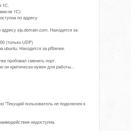
я 1С.
висов 1С):
доступна по адресу
адресу sip.domain.com. Находится за
000 (только UDP)
 ubuntu. Находится за pfSense.
уже пробовал сменить порт.
о он критически нужен для работы...
но "Текущий пользователь не подключен к
заимодействия недоступна.