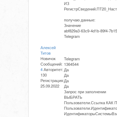
ИЗ
РегистрСведений.ПТ20_Нас
получаю данные:
Значение
abf829a3-63c9-4d1b-89f4-7b1
Telegram
Алексей
Титов
Новичок
Telegram
Сообщений:
1364544
4
Авторитет:
Да
130
Да
Регистрация:
Да
25.09.2022
Да
Запрос при заполнении
ВЫБРАТЬ
Пользователи.Ссылка КАК П
Пользователи.Идентификат
ИдентификаторыСистемыВз