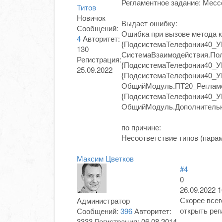
Регламентное задание: Мес
Титов
Новичок
Выдает ошибку:
Сообщений:
Ошибка при вызове метода 
4
Авторитет:
{ПодсистемаТелефонии40_У
130
СистемаВзаимодействия.По
Регистрация:
{ПодсистемаТелефонии40_У
25.09.2022
{ПодсистемаТелефонии40_
ОбщийМодуль.ПТ20_Регламе
{ПодсистемаТелефонии40_
ОбщийМодуль.Дополнительн
по причине:
Несоответствие типов (парам
Максим Цветков
#4
0
26.09.2022 1
Скорее все
Администратор
открыть рег
Сообщений:
396
Авторитет:
3333
Регистрация:
06.08.2014