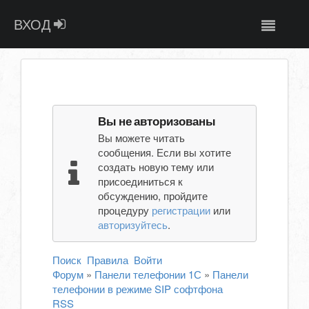
ВХОД
Вы не авторизованы
Вы можете читать
сообщения. Если вы хотите
создать новую тему или
присоединиться к
обсуждению, пройдите
процедуру
регистрации
или
авторизуйтесь
.
Поиск
Правила
Войти
Форум
»
Панели телефонии 1С
»
Панели
телефонии в режиме SIP софтфона
RSS