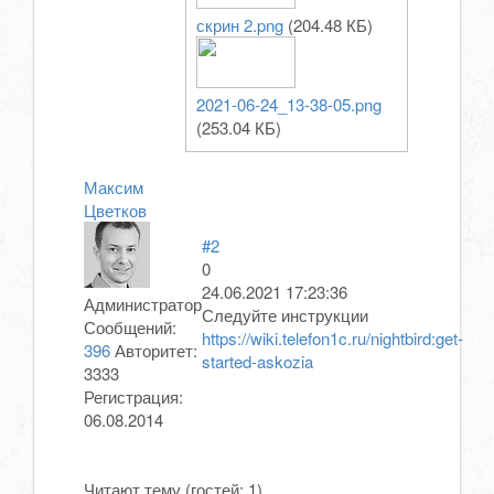
скрин 2.png
(204.48 КБ)
2021-06-24_13-38-05.png
(253.04 КБ)
Максим
Цветков
#2
0
24.06.2021 17:23:36
Администратор
Следуйте инструкции
Сообщений:
https://wiki.telefon1c.ru/nightbird:get-
396
Авторитет:
started-askozia
3333
Регистрация:
06.08.2014
Читают тему (гостей:
1
)