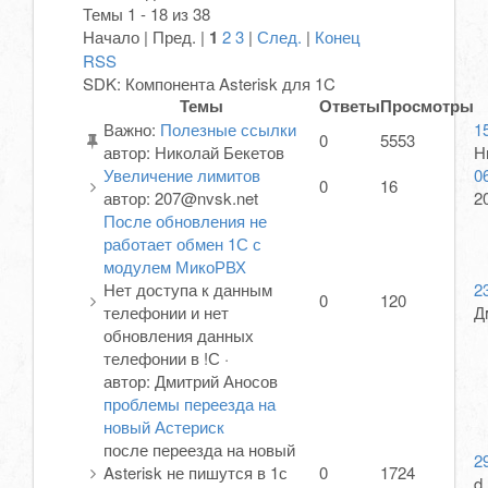
Темы 1 - 18 из 38
Начало | Пред. |
1
2
3
|
След.
|
Конец
RSS
SDK: Компонента Asterisk для 1C
Темы
Ответы
Просмотры
Важно
:
Полезные ссылки
1
0
5553
автор:
Николай Бекетов
Н
Увеличение лимитов
0
0
16
автор:
207@nvsk.net
2
После обновления не
работает обмен 1С с
модулем МикоРВХ
Нет доступа к данным
2
0
120
телефонии и нет
Д
обновления данных
телефонии в !С
·
автор:
Дмитрий Аносов
проблемы переезда на
новый Астериск
после переезда на новый
2
Asterisk не пишутся в 1с
0
1724
d