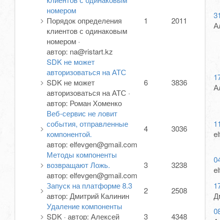
номером
3
Порядок определения
1
2011
А
клиентов с одинаковым
номером
·
автор:
na@ristart.kz
SDK не может
авторизоваться на АТС
1
SDK не может
6
3836
А
авторизоваться на АТС
·
автор:
Роман Хоменко
Веб-сервис не ловит
события, отправленные
1
4
3036
компонентой.
e
автор:
elfevgen@gmail.com
Методы компоненты
0
возвращают Ложь.
3
3238
e
автор:
elfevgen@gmail.com
Запуск на платформе 8.3
1
2
2508
автор:
Дмитрий Калинин
Д
Удаление компоненты
0
SDK
·
автор:
Алексей
3
4348