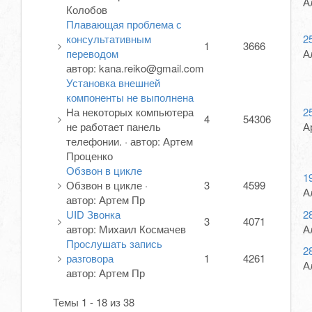
А
Колобов
Плавающая проблема с
консультативным
2
1
3666
переводом
А
автор:
kana.reiko@gmail.com
Установка внешней
компоненты не выполнена
На некоторых компьютера
2
4
54306
не работает панель
А
телефонии.
·
автор:
Артем
Проценко
Обзвон в цикле
1
Обзвон в цикле
·
3
4599
А
автор:
Артем Пр
UID Звонка
2
3
4071
автор:
Михаил Космачев
А
Прослушать запись
2
разговора
1
4261
А
автор:
Артем Пр
Темы 1 - 18 из 38