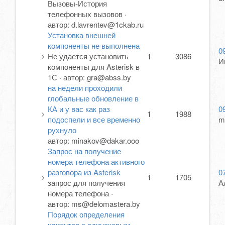
Вызовы-История
телефонных вызовов
·
автор:
d.lavrentev@1ckab.ru
Установка внешней
компоненты не выполнена
0
Не удается установить
1
3086
И
компоненты для Asterisk в
1С
·
автор:
gra@abss.by
на недели проходили
глобальные обновление в
КА и у вас как раз
0
1
1988
подоспели и все временно
m
рухнуло
автор:
minakov@dakar.ooo
Запрос на получение
номера телефона активного
разговора из Asterisk
0
1
1705
запрос для получения
А
номера телефона
·
автор:
ms@delomastera.by
Порядок определения
клиентов с одинаковым