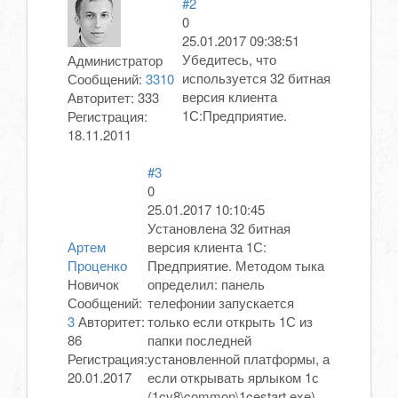
#2
0
25.01.2017 09:38:51
Убедитесь, что
Администратор
используется 32 битная
Сообщений:
3310
версия клиента
Авторитет:
333
1С:Предприятие.
Регистрация:
18.11.2011
#3
0
25.01.2017 10:10:45
Установлена 32 битная
Артем
версия клиента 1С:
Проценко
Предприятие. Методом тыка
Новичок
определил: панель
Сообщений:
телефонии запускается
3
Авторитет:
только если открыть 1С из
86
папки последней
Регистрация:
установленной платформы, а
20.01.2017
если открывать ярлыком 1с
(1cv8\common\1cestart.exe)