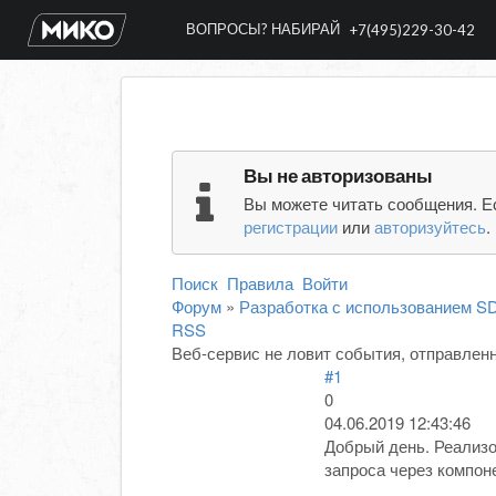
ВОПРОСЫ? НАБИРАЙ
+7(495)229-30-42
Вы не авторизованы
Вы можете читать сообщения. Е
регистрации
или
авторизуйтесь
.
Поиск
Правила
Войти
Форум
»
Разработка с использованием S
RSS
Веб-сервис не ловит события, отправлен
#1
0
04.06.2019 12:43:46
Добрый день. Реализо
запроса через компон