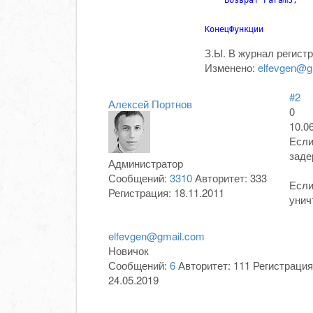
    Возврат Param3;

КонецФункции
З.Ы. В журнал регист
Изменено:
elfevgen@g
#2
Алексей Портнов
0
10.0
Если
заде
Администратор
Сообщений:
3310
Авторитет:
333
Если
Регистрация:
18.11.2011
унич
elfevgen@gmail.com
Новичок
Сообщений:
6
Авторитет:
111
Регистрация
24.05.2019