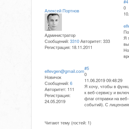
#4
0
Алексей Портнов
10
el
По
Администратор
Я 
Сообщений:
3310
Авторитет:
333
вы
Регистрация:
18.11.2011
Но
вр
#5
elfevgen@gmail.com
0
Новичок
11.06.2019 09:48:29
Сообщений:
6
Я хочу, чтобы в функ
Авторитет:
111
к веб-сервису и вклю
Регистрация:
флаг отправки на веб
24.05.2019
событий). С лицензия
Читают тему (гостей:
1
)