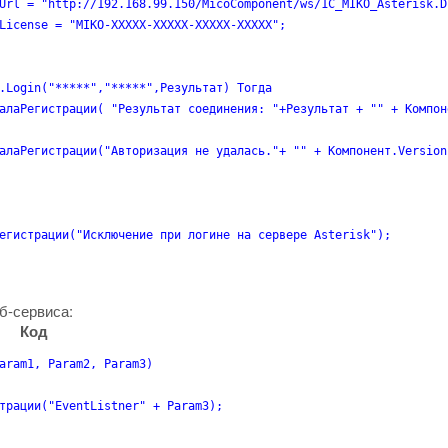
Url = "http://192.168.99.150/MicoComponent/ws/1C_MIKO_Asterisk.D
License = "MIKO-XXXXX-XXXXX-XXXXX-XXXXX";

.Login("*****","*****",Результат) Тогда

алаРегистрации( "Результат соединения: "+Результат + "" + Компоне
алаРегистрации("Авторизация не удалась."+ "" + Компонент.Version)
егистрации("Исключение при логине на сервере Asterisk");

б-сервиса:
Код
aram1, Param2, Param3)

трации("EventListner" + Param3);
