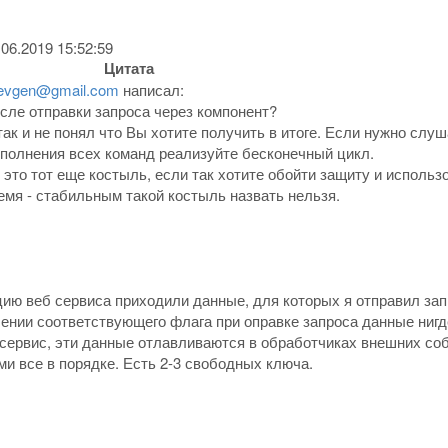
.06.2019 15:52:59
Цитата
fevgen@gmail.com
написал:
сле отправки запроса через компонент?
так и не понял что Вы хотите получить в итоге. Если нужно слу
полнения всех команд реализуйте бесконечный цикл.
 это тот еще костыль, если так хотите обойти защиту и использо
емя - стабильным такой костыль назвать нельзя.
цию веб сервиса приходили данные, для которых я отправил зап
чении соответствующего флага при оправке запроса данные нигд
-сервис, эти данные отлавливаются в обработчиках внешних со
ми все в порядке. Есть 2-3 свободных ключа.