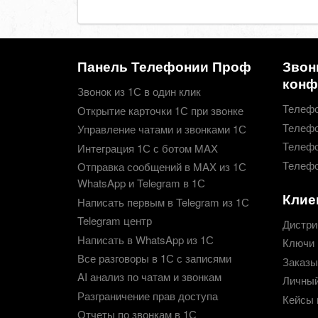
Панель Телефонии Проф
Звон
конф
Звонок из 1С в один клик
Телефо
Открытие карточки 1С при звонке
Телефо
Управление чатами и звонками 1С
Телефо
Интеграция 1С с ботом MAX
Телефо
Отправка сообщений в MAX из 1С
WhatsApp и Telegram в 1С
Клие
Написать первым в Telegram из 1С
Telegram центр
Дистри
Написать в WhatsApp из 1С
Ключи 
Все разговоры в 1С с записями
Заказы
AI анализ по чатам и звонкам
Личный
Разграничение прав доступа
Кейсы 
Отчеты по звонкам в 1С