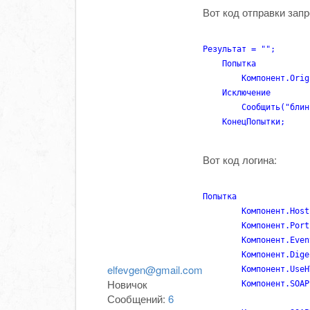
Вот код отправки зап
Результат = "";

    Попытка

        Компонент.Orig
    Исключение

        Сообщить("блин
    КонецПопытки;
Вот код логина:
Попытка

        Компонент.Host
        Компонент.Port
        Компонент.Even
        Компонент.Dige
elfevgen@gmail.com
        Компонент.UseH
Новичок
        Компонент.SOAP
Сообщений:
6