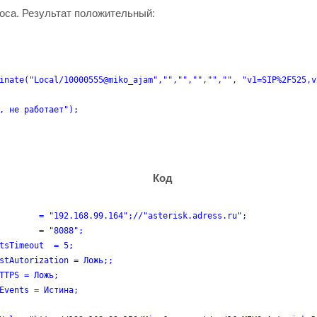
роса. Результат положительный:
inate("Local/10000555@miko_ajam","","","","","", "v1=SIP%2F525,v
, не работает");

Код
        = "192.168.99.164";//"asterisk.adress.ru";

        = "8088";

tsTimeout  = 5;

stAutorization = Ложь;;

TTPS = Ложь;

Events = Истина;
