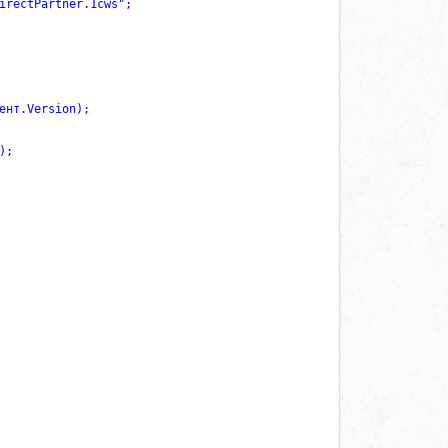
irectPartner.1cws";     

нт.Version);

;
