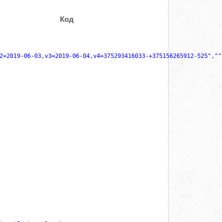
Код
2=2019-06-03,v3=2019-06-04,v4=375293416033-+375156265912-525",""