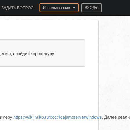
Использование
ВХОД
ЗАДАТЬ ВОПРОС
дению, пройдите процедуру
римеру
https://wiki.miko.ru/doc:1cajam:serverwindows
. Далее реал