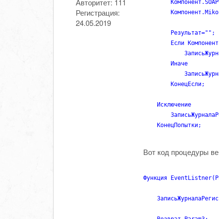
Авторитет:
111
        Компонент.SOAP
Регистрация:
        Компонент.Miko
24.05.2019
        Результат="";

        Если Компонент
            ЗаписьЖурн
        Иначе

            ЗаписьЖурн
        КонецЕсли;

    Исключение

        ЗаписьЖурналаР
    КонецПопытки;
Вот код процедуры ве
Функция EventListner(P
    ЗаписьЖурналаРегис