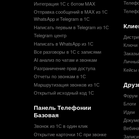
Телефо
Интеграция 1С с ботом MAX
Телефо
Отправка сообщений в MAX из 1С
WhatsApp и Telegram в 1С
Клие
Написать первым в Telegram из 1С
Telegram центр
Дистри
Написать в WhatsApp из 1С
Ключи 
Все разговоры в 1С с записями
Заказы
AI анализ по чатам и звонкам
Личный
Разграничение прав доступа
Кейсы 
Отчеты по звонкам в 1С
Друз
Маршрутизация звонков из 1С
Открытый исходный код 1С
Форум
Блоги
Панель Телефонии
Идеи
Базовая
Докуме
Звонок из 1С в один клик
Вебин
Открытие карточки 1С при звонке
Записи