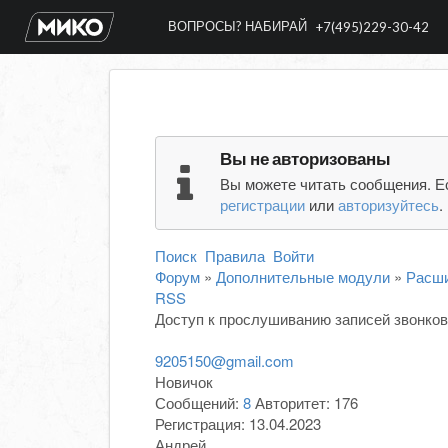
ВОПРОСЫ? НАБИРАЙ
+7(495)229-30-42
Вы не авторизованы
Вы можете читать сообщения. Е
регистрации
или
авторизуйтесь
.
Поиск
Правила
Войти
Форум
»
Дополнительные модули
»
Расши
RSS
Доступ к прослушиванию записей звонков
9205150@gmail.com
Новичок
Сообщений:
8
Авторитет:
176
Регистрация:
13.04.2023
Андрей