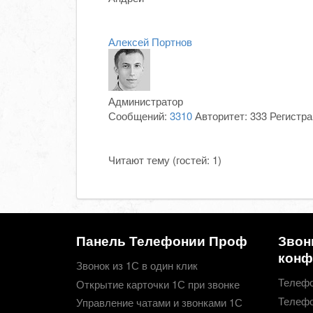
Алексей Портнов
Администратор
Сообщений:
3310
Авторитет:
333
Регистр
Читают тему (гостей:
1
)
Панель Телефонии Проф
Звон
конф
Звонок из 1С в один клик
Телефо
Открытие карточки 1С при звонке
Телефо
Управление чатами и звонками 1С