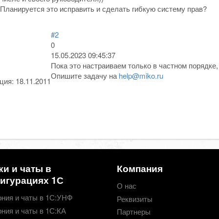
Планируется это исправить и сделать гибкую систему прав?
#2
0
15.05.2023 09:45:37
Пока это настраиваем только в частном порядке,
Опишите задачу на
help@miko.ru
ация:
18.11.2011
ки и чаты в
Компания
игурациях 1С
О нас
ния и чаты в 1С:УНФ
Реквизиты
ния и чаты в 1С:КА
Партнеры