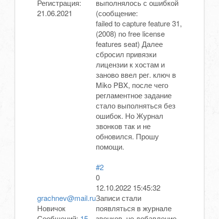
Регистрация:
выполнялось с ошибкой
21.06.2021
(сообщение:
failed to capture feature 31,
(2008) no free license
features seat) Далее
сбросил привязки
лицензии к хостам и
заново ввел рег. ключ в
Miko PBX, после чего
регламентное задание
стало выполняться без
ошибок. Но Журнал
звонков так и не
обновился. Прошу
помощи.
#2
0
12.10.2022 15:45:32
grachnev@mail.ru
Записи стали
Новичок
появляться в журнале
Сообщений:
15
звонков, но добавление