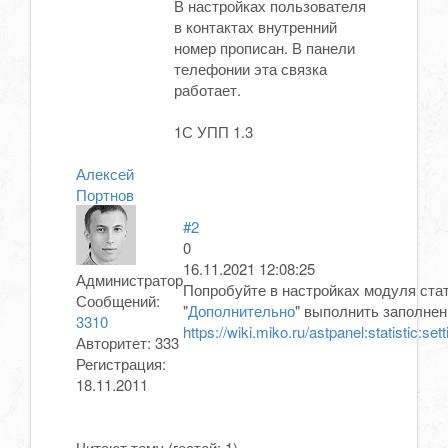
В настройках пользователя
в контактах внутренний
номер прописан. В панели
телефонии эта связка
работает.
1С УПП 1.3
Алексей
Портнов
#2
0
16.11.2021 12:08:25
Администратор
Попробуйте в настройках модуля стат
Сообщений:
"
Дополнительно
" выполнить заполнен
3310
https://wiki.miko.ru/astpanel:statistic:se
Авторитет:
333
Регистрация:
18.11.2011
Читают тему (гостей:
1
)