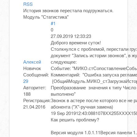
RSS
История звонков перестала подгружаться.
Модуль "Статистика"
#1
0
27.09.2019 12:33:23
Доброго времени суток!
Столкнулся с проблемой, перестали гру
документ "Запись истории звонков", в 
Алексей
следующее:
Новичок
Событие: "МИКО.стСопоставлениеСоб
Сообщений:
Комментарий: "Ошибка запуска регламе
29
{ОбщийМодуль.МИКО_стЗагрузкаИстор
Авторитет:
Преобразование значения к типу Число
188
выполнено"
Регистрация:
Звонок в астере после которого все не 
21.04.2016
абонента ("Х"-ручная замена)
19 Sep 2019
12:43:08
81078ХХ255ХХХХ
15
Как решить проблему?
Версия модуля 1.0.1.11Версия панели 1.