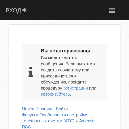
ВХОД
Вы не авторизованы
Вы можете читать
сообщения. Если вы хотите
создать новую тему или
присоединиться к
обсуждению, пройдите
процедуру
регистрации
или
авторизуйтесь
.
Поиск
Правила
Войти
Форум
»
Особенности настройки
телефонных систем (АТС)
»
Askozia
RSS