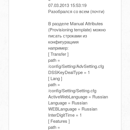
07.03.2013 15:53:19
Разобрался со всем (почти)
В разделе Manual Attributes
(Provisioning template) можно
писать строками из
конфигурациия
например:
[ Transfer ]
path =
/config/Setting/AdvSetting.cfg
DSSKeyDealType = 1
[ Lang ]
path =
/config/Setting/Setting.cfg
ActiveWebLanguage = Russian
Language = Russian
WEBLanguage = Russian
InterDigitTime = 1
[ Features ]
path =