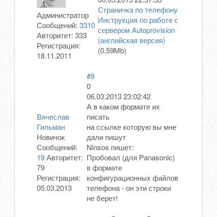
Страничка по телефону
Администратор
Инструкция по работе с
Сообщений:
3310
сервером Autoprovision
Авторитет:
333
(английская версия)
Регистрация:
(0,59Mb)
18.11.2011
#9
0
06.03.2013 23:02:42
А в каком формате их
Вячеслав
писать
Гильман
на ссылке которую вы мне
Новичок
дали пишут
Сообщений:
Ninsos пишет:
19
Авторитет:
Пробовал (для Panasonic)
79
в формате
Регистрация:
конфигурационных файлов
05.03.2013
телефона - он эти строки
не берет!