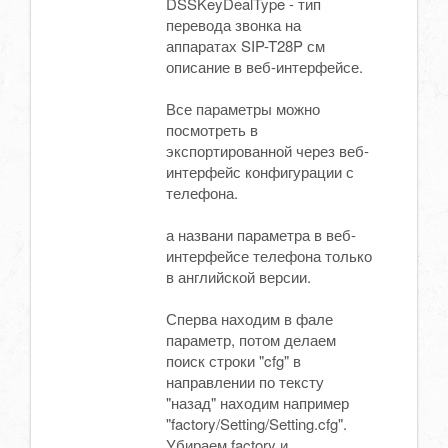
DSSKeyDealType - тип
перевода звонка на
аппаратах SIP-T28P см
описание в веб-интерфейсе.
Все параметры можно
посмотреть в
экспортированной через веб-
интерфейс конфигурации с
телефона.
а названи параметра в веб-
интерфейсе телефона только
в английской версии.
Сперва находим в фале
параметр, потом делаем
поиск строки "cfg" в
направлении по тексту
"назад" находим например
"factory/Setting/Setting.cfg".
Убираем factory и