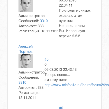
22:34:11
Приложите снимок
экрана с этим
Администратор
пунктом.
Сообщений:
3310
Не понял о чем
Авторитет:
333
Вы. Использую
Регистрация:
18.11.2011
версию
2.2.2
Алексей
Портнов
#5
0
06.03.2013 22:43:13
Администратор
Теперь понял...
Сообщений:
см тему ниже
3310
http://www.telefon1c.ru/forum/forum24/to
Авторитет:
333
Регистрация:
18.11.2011
#6