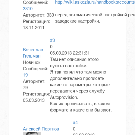
http://wiki.askozia.ru/handbook:account
Сообщений:
3310
перед автоматической настройкой ре
Авторитет:
333
заводские настройки.
Регистрация:
18.11.2011
#3
0
Вячеслав
06.03.2013 22:31:31
Гильман
Там нет описания этого
Новичок
пункта настройки.
Сообщений:
Я так понял что там можно
19
дополнительно прописать
Авторитет:
какие то параметры которые
79
передаются через службу
Регистрация:
Autoprovision.
05.03.2013
Как их прописывать, в каком
формате и какие они бывают.
#4
Алексей Портнов
0
06.03.2013