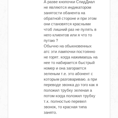
А разве кнопочки СпидДиал
не являются индикатором
занятости обанента на
обратной стороне и при этом
они становятся красными
чтоб лишний раз не пулять в
него клиентов или я что то
путаю ?
Обычно на обыкновенных
атс эти лампочки постоянно
не горят. когда нажимаешь на
нее то набирается быстрый
номер и она загорается
зеленым т.е. это абонент с
которым разговариваю. а при
переводе звонка до того как я
положил трубку зеленая а
потом когда положил трубку
т.к. полностью перевел
звонок, то красная типа
занято.