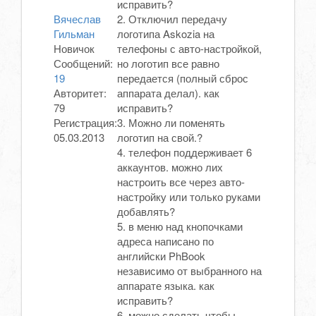
исправить?
Вячеслав
2. Отключил передачу
Гильман
логотипа Askozia на
Новичок
телефоны с авто-настройкой,
Сообщений:
но логотип все равно
19
передается (полный сброс
Авторитет:
аппарата делал). как
79
исправить?
Регистрация:
3. Можно ли поменять
05.03.2013
логотип на свой.?
4. телефон поддерживает 6
аккаунтов. можно лих
настроить все через авто-
настройку или только руками
добавлять?
5. в меню над кнопочками
адреса написано по
английски PhBook
независимо от выбранного на
аппарате языка. как
исправить?
6. можно сделать чтобы