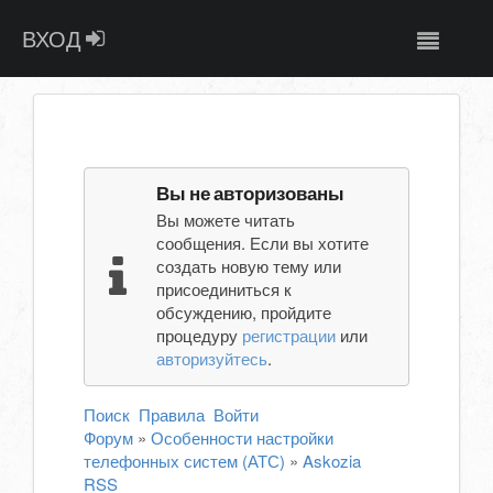
ВХОД
Вы не авторизованы
Вы можете читать
сообщения. Если вы хотите
создать новую тему или
присоединиться к
обсуждению, пройдите
процедуру
регистрации
или
авторизуйтесь
.
Поиск
Правила
Войти
Форум
»
Особенности настройки
телефонных систем (АТС)
»
Askozia
RSS