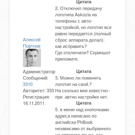
Цитата
2. Отключил передачу
логотипа Askozia на
телефоны с авто-
настройкой, но логотип все
равно передается (полный
Алексей
сброс аппарата делал).
Портнов
как исправить?
Где отключили? Скриншот
приложите.
Цитата
Администратор
Сообщений:
3. Можно ли поменять
3310
логотип на свой.?
Авторитет:
333
На сколько мне известно -
Регистрация:
при автно настройке нет.
Цитата
18.11.2011
5. в меню над кнопочками
адреса написано по
английски PhBook
независимо от выбранного
на аппарате языка. как