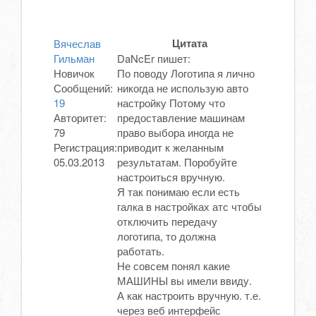
Цитата
Вячеслав
Гильман
DaNcEr пишет:
Новичок
По поводу Логотипа я лично
Сообщений:
никогда не использую авто
19
настройку Потому что
Авторитет:
предоставление машинам
79
право выбора иногда не
Регистрация:
приводит к желанным
05.03.2013
результатам. Поробуйте
настроиться вручную.
Я так понимаю если есть
галка в настройках атс чтобы
отключить передачу
логотипа, то должна
работать.
Не совсем понял какие
МАШИНЫ вы имели ввиду.
А как настроить вручную. т.е.
через веб интерфейс