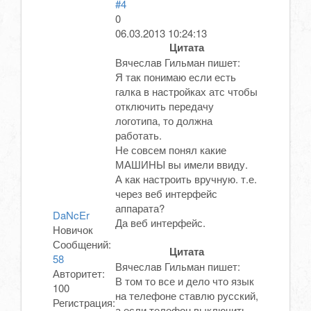
#4
0
06.03.2013 10:24:13
Цитата
Вячеслав Гильман пишет:
Я так понимаю если есть
галка в настройках атс чтобы
отключить передачу
логотипа, то должна
работать.
Не совсем понял какие
МАШИНЫ вы имели ввиду.
А как настроить вручную. т.е.
через веб интерфейс
аппарата?
DaNcEr
Да веб интерфейс.
Новичок
Сообщений:
Цитата
58
Вячеслав Гильман пишет:
Авторитет:
В том то все и дело что язык
100
на телефоне ставлю русский,
Регистрация:
а если телефон выключить