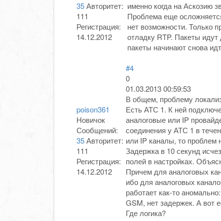
35
Авторитет:
именно когда на Аскозию з
111
Проблема еще осложняется 
Регистрация:
нет возможности. Только п
14.12.2012
отладку RTP. Пакеты идут 
пакеты начинают снова идт
#4
0
01.03.2013 00:59:53
В общем, проблему локализо
poison361
Есть АТС 1. К ней подключ
Новичок
аналоговые или IP провайд
Сообщений:
соединения у АТС 1 в течен
35
Авторитет:
или IP каналы, то проблем н
111
Задержка в 10 секунд исче
Регистрация:
полей в настройках. Объясн
14.12.2012
Причем для аналоговых кан
ибо для аналоговых каналов
работает как-то аномально:
GSM, нет задержек. А вот е
Где логика?