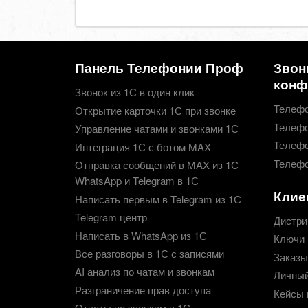
Панель Телефонии Проф
Звон
конф
Звонок из 1С в один клик
Телефо
Открытие карточки 1С при звонке
Телефо
Управление чатами и звонками 1С
Телефо
Интеграция 1С с ботом MAX
Телефо
Отправка сообщений в MAX из 1С
WhatsApp и Telegram в 1С
Клие
Написать первым в Telegram из 1С
Telegram центр
Дистри
Написать в WhatsApp из 1С
Ключи 
Все разговоры в 1С с записями
Заказы
AI анализ по чатам и звонкам
Личный
Разграничение прав доступа
Кейсы 
Отчеты по звонкам в 1С