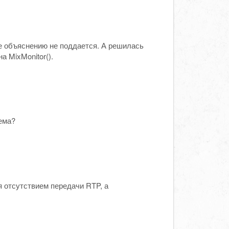
е объяснению не поддается. А решилась
а MixMonitor().
ема?
я отсутствием передачи RTP, а