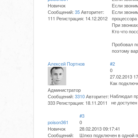
Новичок
Если звоним
Сообщений:
35
Авторитет:
Если звоним
111
Регистрация:
14.12.2012
процессора 
При звонках
Кто что пос
Пробовал по
поэтому вар
Алексей Портнов
#2
0
27.02.2013 17
Как подключ
Администратор
Наблюдал про
Сообщений:
3310
Авторитет:
не доступен 
333
Регистрация:
18.11.2011
#3
poison361
0
Новичок
28.02.2013 09:17:41
Сообщений:
Шлюз подключен в одной по