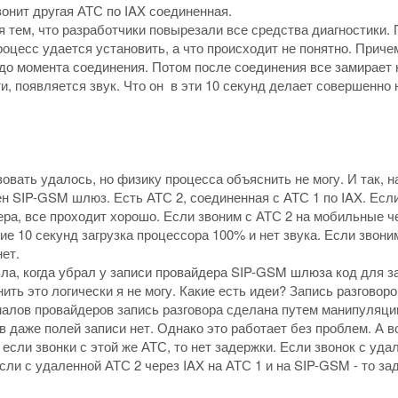
вонит другая АТС по IAX соединенная.
тем, что разработчики повырезали все средства диагностики. 
роцесс удается установить, а что происходит не понятно. Приче
до момента соединения. Потом после соединения все замирает н
и, появляется звук. Что он в эти 10 секунд делает совершенно 
вать удалось, но физику процесса объяснить не могу. И так, н
ен SIP-GSM шлюз. Есть АТС 2, соединенная с АТС 1 по IAX. Есл
ера, все проходит хорошо. Если звоним с АТС 2 на мобильные ч
ие 10 секунд загрузка процессора 100% и нет звука. Если звони
ет.
зла, когда убрал у записи провайдера SIP-GSM шлюза код для з
ить это логически я не могу. Какие есть идеи? Запись разговоро
алов провайдеров запись разговора сделана путем манипуляции
 даже полей записи нет. Однако это работает без проблем. А во
 если звонки с этой же АТС, то нет задержки. Если звонок с удал
сли с удаленной АТС 2 через IAX на АТС 1 и на SIP-GSM - то за