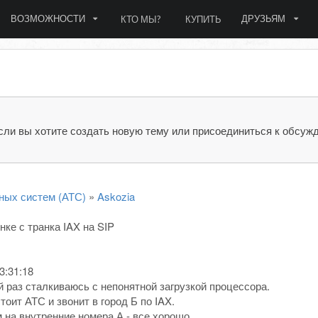
ВОЗМОЖНОСТИ
ДРУЗЬЯМ
КТО МЫ?
КУПИТЬ
сли вы хотите создать новую тему или присоединиться к обсуж
ных систем (АТС)
»
Askozia
ке с транка IAX на SIP
3:31:18
й раз сталкиваюсь с непонятной загрузкой процессора.
тоит АТС и звонит в город Б по IAX.
 на внутренние номера А - все хорошо.