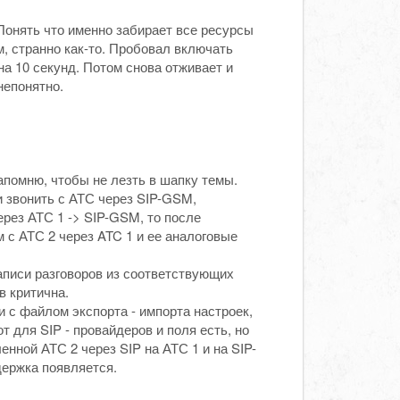
Понять что именно забирает все ресурсы
м, странно как-то. Пробовал включать
а 10 секунд. Потом снова отживает и
непонятно.
апомню, чтобы не лезть в шапку темы.
и звонить с АТС через SIP-GSM,
ерез АТС 1 -> SIP-GSM, то после
м с АТС 2 через ATC 1 и ее аналоговые
аписи разговоров из соответствующих
в критична.
 с файлом экспорта - импорта настроек,
т для SIP - провайдеров и поля есть, но
енной АТС 2 через SIP на АТС 1 и на SIP-
держка появляется.