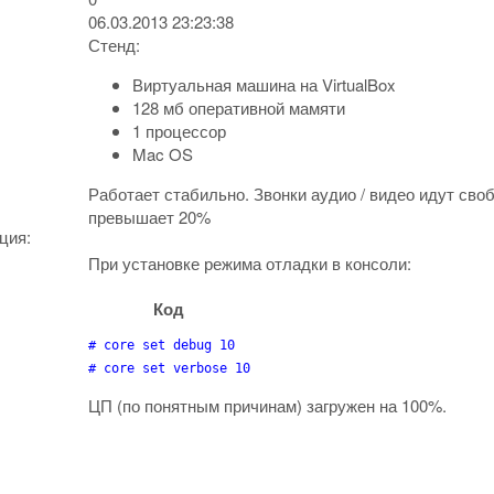
06.03.2013 23:23:38
Стенд:
Виртуальная машина на VirtualBox
128 мб оперативной мамяти
1 процессор
Mac OS
Работает стабильно. Звонки аудио / видео идут своб
превышает 20%
ция:
При установке режима отладки в консоли:
Код
# core set debug 10

# core set verbose 10
ЦП (по понятным причинам) загружен на 100%.