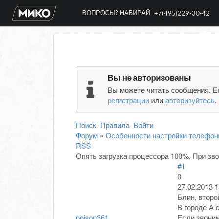
ВОПРОСЫ? НАБИРАЙ
+7(495)229-30-42
Вы не авторизованы
Вы можете читать сообщения. Е
регистрации
или
авторизуйтесь
.
Поиск
Правила
Войти
Форум
»
Особенности настройки телефон
RSS
Опять загрузка процессора 100%, При звон
#1
0
27.02.2013 1
Блин, второ
В городе А с
poison361
Если звоним