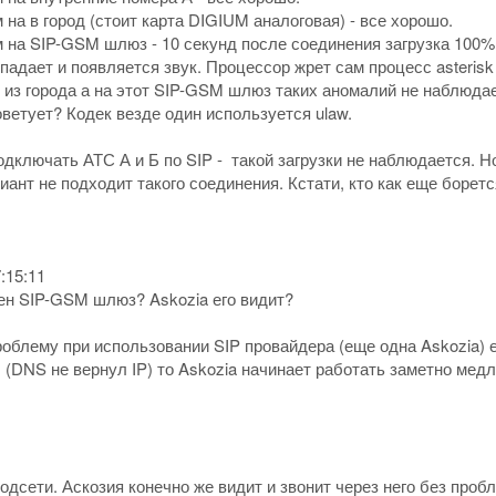
 на в город (стоит карта DIGIUM аналоговая) - все хорошо.
 на SIP-GSM шлюз - 10 секунд после соединения загрузка 100% и
падает и появляется звук. Процессор жрет сам процесс asterisk 
 из города а на этот SIP-GSM шлюз таких аномалий не наблюдае
оветует? Кодек везде один используется ulaw.
дключать АТС А и Б по SIP - такой загрузки не наблюдается. Н
иант не подходит такого соединения. Кстати, кто как еще борет
:15:11
ен SIP-GSM шлюз? Askozia его видит?
блему при использовании SIP провайдера (еще одна Askozia) 
(DNS не вернул IP) то Askozia начинает работать заметно медл
дсети. Аскозия конечно же видит и звонит через него без пробл