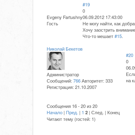
#19
0
Evgeny Fartushny
06.09.2012 17:43:00
Гость
Не могу найти, как добр
Хочу заострить внимание
Что-то мешает
#15
.
Николай Бекетов
#20
0
06.0
Если
Администратор
на к
Сообщений:
766
Авторитет:
333
Регистрация:
21.10.2007
Сообщения 16 - 20 из 20
Начало
|
Пред.
|
1
2
| След. | Конец
Читают тему (гостей:
1
)