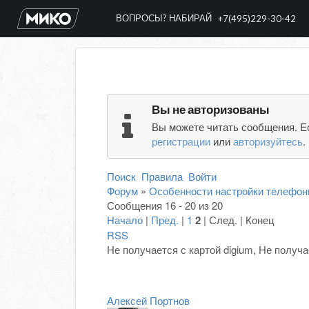
ВОПРОСЫ? НАБИРАЙ
+7(495)229-30-42
Вы не авторизованы
Вы можете читать сообщения. Е
регистрации
или
авторизуйтесь
.
Поиск
Правила
Войти
Форум
»
Особенности настройки телефон
Сообщения 16 - 20 из 20
Начало
|
Пред.
|
1
2
| След. | Конец
RSS
Не получается с картой digium, Не получа
Алексей Портнов