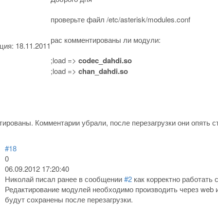
проверьте файл /etc/asterisk/modules.conf
рас комментированы ли модули:
ация:
18.11.2011
;load =>
codec_dahdi.so
;load =>
chan_dahdi.so
тированы. Комментарии убрали, после перезагрузки они опять ст
#18
0
06.09.2012 17:20:40
Николай писал ранее в сообщении
#2
как корректно работать 
Редактирование модулей необходимо производить через web и
будут сохранены после перезагрузки.