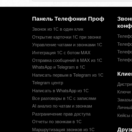
Панель Телефонии Проф
Звон
конф
Звонок из 1С в один клик
Телефо
Открытие карточки 1С при звонке
Телефо
Управление чатами и звонками 1С
Телефо
Интеграция 1С с ботом MAX
Телефо
Отправка сообщений в MAX из 1С
WhatsApp и Telegram в 1С
Клие
Написать первым в Telegram из 1С
Telegram центр
Дистри
Написать в WhatsApp из 1С
Ключи 
Все разговоры в 1С с записями
Заказы
AI анализ по чатам и звонкам
Личный
Разграничение прав доступа
Кейсы 
Отчеты по звонкам в 1С
Друз
Маршрутизация звонков из 1С