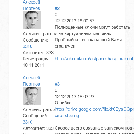
Алексей
Портнов
#2
0
12.12.2013 18:00:57
Полноценные ключи могут работать
и на виртуальных машинах.
Администратор
Пробный ключ: скачанный Вами
Сообщений:
ограничен.
3310
Авторитет:
333
http://wiki.miko.ru/astpanel:hasp:manual
Регистрация:
18.11.2011
Алексей
Портнов
#3
0
12.12.2013 18:03:23
Ошибка
https://drive.google.com/file/d/0Bys
Администратор
usp=sharing
Сообщений:
3310
Скорее всего связана с запуском под
Авторитет:
333
Используйте "