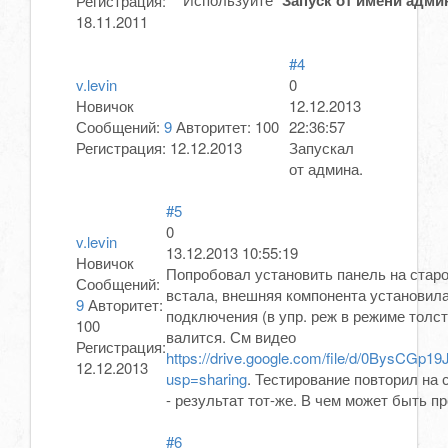
Запуск от имени адми
Регистрация:
18.11.2011
#4
v.levin
0
Новичок
12.12.2013
Сообщений:
9
Авторитет:
100
22:36:57
Регистрация:
12.12.2013
Запускал
от админа.
#5
0
v.levin
13.12.2013 10:55:19
Новичок
Попробовал установить панель на старо
Сообщений:
встала, внешняя компонента установила
9
Авторитет:
подключения (в упр. реж в режиме толсто
100
валится. См видео
Регистрация:
https://drive.google.com/file/d/0BysCG
12.12.2013
usp=sharing
. Тестирование повторил на
- результат тот-же. В чем может быть п
#6