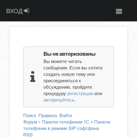
ВХОД
Вы не авторизованы
Вы можете читать
сообщения. Если вы хотите
создать новую тему или
присоединиться к
обсуждению, пройдите
процедуру
регистрации
или
авторизуйтесь
.
Поиск
Правила
Войти
Форум
»
Панели телефонии 1С
»
Панели
телефонии в режиме SIP софтфона
RSS