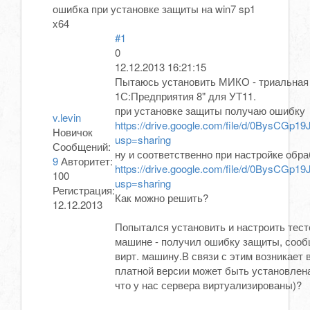
ошибка при установке защиты на win7 sp1
x64
#1
0
12.12.2013 16:21:15
Пытаюсь установить МИКО - триальная 
1С:Предприятия 8" для УТ11.
при установке защиты получаю ошибку
v.levin
https://drive.google.com/file/d/0BysCG
Новичок
usp=sharing
Сообщений:
ну и соответственно при настройке обр
9
Авторитет:
https://drive.google.com/file/d/0BysCGp
100
usp=sharing
Регистрация:
Как можно решить?
12.12.2013
Попытался установить и настроить тест
машине - получил ошибку защиты, сооб
вирт. машину.В связи с этим возникает 
платной версии может быть установлена
что у нас сервера виртуализированы)?