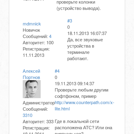
проверьте колонки
(устройство вывода).
#3
mdmnick
0
Новичок
18.11.2013 16:07:37
Сообщений:
4
Да, все звуковые
Авторитет:
100
устройства в
Регистрация:
терминале
11.11.2013
работают.
Алексей
#4
Портнов
0
19.11.2013 09:14:37
Проверьте любым другим
софтфоном, пример
http://www.counterpath.com/x-
Администратор
lite.html
Сообщений:
3310
Где в локальной сети
Авторитет:
333
расположена АТС? Или она
Регистрация:
виртуальная?
18.11.2011