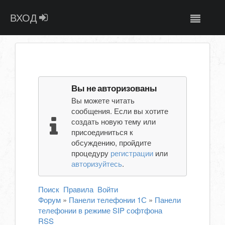
ВХОД
Вы не авторизованы
Вы можете читать
сообщения. Если вы хотите
создать новую тему или
присоединиться к
обсуждению, пройдите
процедуру
регистрации
или
авторизуйтесь
.
Поиск
Правила
Войти
Форум
»
Панели телефонии 1С
»
Панели
телефонии в режиме SIP софтфона
RSS