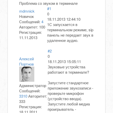
Проблема со звуком в терминале
#1
mdmnick
0
Новичок
18.11.2013 12:44:10
Сообщений:
4
1С запускается в
Авторитет:
100
терминальном режиме, sip
Регистрация:
панель не передает звук в
11.11.2013
удаленное аудио.
#2
0
Алексей
18.11.2013 15:05:11
Портнов
Звуковые устройства
работают в терминале?
Запустите стандартное
Администратор
приложение звукозаписи -
Сообщений:
проверьте микрофон
3310
Авторитет:
(устройство ввода).
333
Запустите любой медиа
Регистрация:
проигрыватель -
18.11.2011