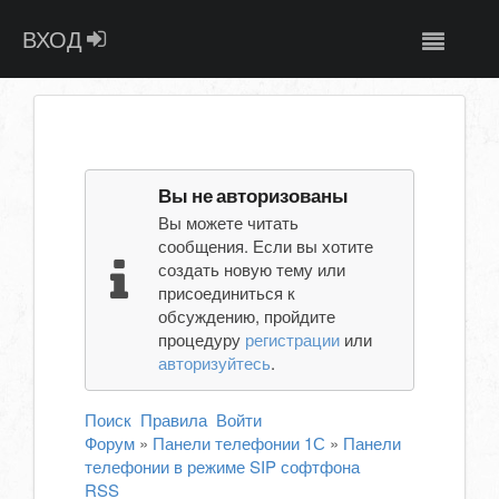
ВХОД
Вы не авторизованы
Вы можете читать
сообщения. Если вы хотите
создать новую тему или
присоединиться к
обсуждению, пройдите
процедуру
регистрации
или
авторизуйтесь
.
Поиск
Правила
Войти
Форум
»
Панели телефонии 1С
»
Панели
телефонии в режиме SIP софтфона
RSS