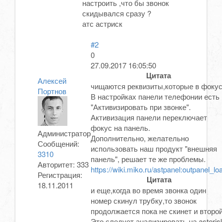
настроить ,что бы звонок
скидывался сразу ?
атс астриск
#2
0
27.09.2017 16:05:50
Цитата
Алексей
чищаются реквизиты,которые в фоку
Портнов
В настройках панели телефонии есть
"Активизировать при звонке".
Активизация панели переключает
фокус на панель.
Администратор
Дополнительно, желательно
Сообщений:
использовать наш продукт "внешняя
3310
панель", решает те же проблемы.
Авторитет:
333
https://wiki.miko.ru/astpanel:outpanel_lo
Регистрация:
Цитата
18.11.2011
и еще,когда во время звонка один
номер скинул трубку,то звонок
продолжается пока не скинет и второ
Это следует анализировать на asteris