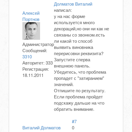
Долматов Виталий
написал:
Алексей
у на нас форме
Портнов
используется много
декораций,но они ни как не
связаны со звонком.есть
ли какой то способ
Администратор
выявить виновника
Сообщений:
перерисовки реквизита?
3310
Запустите сперва
Авторитет:
333
внешнюю панель.
Регистрация:
Убедитесь, что проблема
18.11.2011
пропадет с "затиранием"
значений.
Отпишите по результату.
Если проблема пройдет
подскажу дальше на что
обратить внимание.
#7
Виталий Долматов
0