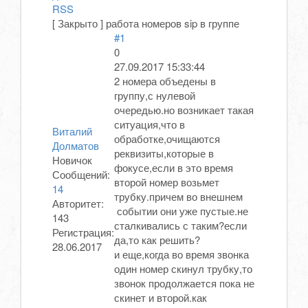
RSS
[
Закрыто
]
работа номеров sip в группе
#1
0
27.09.2017 15:33:44
2 номера объедены в
группу,с нулевой
очередью.но возникает такая
ситуация,что в
Виталий
обработке,очищаются
Долматов
реквизиты,которые в
Новичок
фокусе,если в это время
Сообщений:
второй номер возьмет
14
трубку.причем во внешнем
Авторитет:
событии они уже пустые.не
143
сталкивались с таким?если
Регистрация:
да,то как решить?
28.06.2017
и еще,когда во время звонка
один номер скинул трубку,то
звонок продолжается пока не
скинет и второй.как