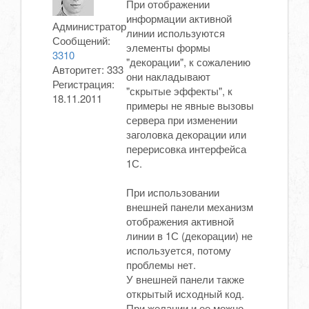
При отображении
информации активной
Администратор
линии используются
Сообщений:
элементы формы
3310
"декорации", к сожалению
Авторитет:
333
они накладывают
Регистрация:
"скрытые эффекты", к
18.11.2011
примеры не явные вызовы
сервера при изменении
заголовка декорации или
перерисовка интерфейса
1С.
При использовании
внешней панели механизм
отображения активной
линии в 1С (декорации) не
используется, потому
проблемы нет.
У внешней панели также
открытый исходный код.
При желании и ее можно