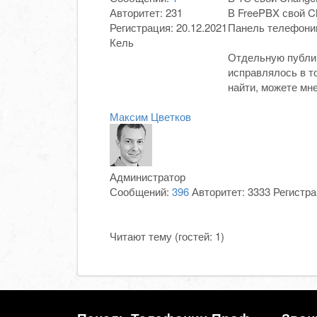
Авторитет:
231
В FreePBX свой C
Регистрация:
20.12.2021
Панель телефонии
Кель
Отдельную публик
исправлялось в то
найти, можете мн
Максим Цветков
Администратор
Сообщений:
396
Авторитет:
3333
Регистр
Читают тему (гостей:
1
)