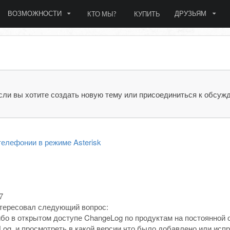
ВОЗМОЖНОСТИ
ДРУЗЬЯМ
КТО МЫ?
КУПИТЬ
сли вы хотите создать новую тему или присоединиться к обсуж
елефонии в режиме Asterisk
7
нтересовал следующий вопрос:
бо в открытом доступе ChangeLog по продуктам на постоянной о
Log, и просмотреть в какой версии что было добавлено или исп