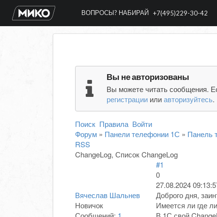
ВОПРОСЫ? НАБИРАЙ
+7(495)229-30-42
Вы не авторизованы
Вы можете читать сообщения. Е
регистрации
или
авторизуйтесь
.
Поиск
Правила
Войти
Форум
»
Панели телефонии 1С
»
Панель т
RSS
ChangeLog, Список ChangeLog
#1
0
27.08.2024 09:13:5
Вячеслав Шальнев
Доброго дня, заи
Новичок
Имеется ли где ли
Сообщений:
1
В 1С свой Change