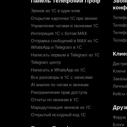
Панель Телефонии Проф
Звон
конф
Звонок из 1С в один клик
Телефо
Открытие карточки 1С при звонке
Телефо
Управление чатами и звонками 1С
Телефо
Интеграция 1С с ботом MAX
Телефо
Отправка сообщений в MAX из 1С
WhatsApp и Telegram в 1С
Клие
Написать первым в Telegram из 1С
Telegram центр
Дистри
Написать в WhatsApp из 1С
Ключи 
Все разговоры в 1С с записями
Заказы
AI анализ по чатам и звонкам
Личный
Разграничение прав доступа
Кейсы 
Отчеты по звонкам в 1С
Друз
Маршрутизация звонков из 1С
Открытый исходный код 1С
Форум
Блоги