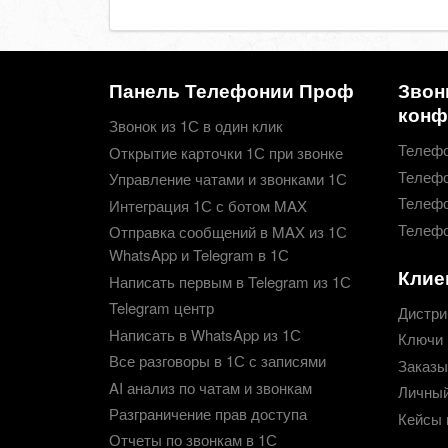
Панель Телефонии Проф
Звон
конф
Звонок из 1С в один клик
Телефо
Открытие карточки 1С при звонке
Телефо
Управление чатами и звонками 1С
Телефо
Интеграция 1С с ботом MAX
Телефо
Отправка сообщений в MAX из 1С
WhatsApp и Telegram в 1С
Клие
Написать первым в Telegram из 1С
Telegram центр
Дистри
Написать в WhatsApp из 1С
Ключи 
Все разговоры в 1С с записями
Заказы
AI анализ по чатам и звонкам
Личный
Разграничение прав доступа
Кейсы 
Отчеты по звонкам в 1С