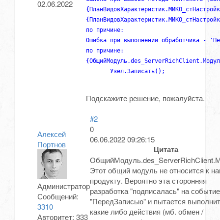
02.06.2022
{ПланВидовХарактеристик.МИКО_стНастройк
{ПланВидовХарактеристик.МИКО_стНастройк
по причине:

Ошибка при выполнении обработчика - 'Пе
по причине:

{ОбщийМодуль.des_ServerRichClient.Модул
Подскажите решение, пожалуйста.
#2
0
Алексей
06.06.2022 09:26:15
Портнов
Цитата
ОбщийМодуль.des_ServerRichClient.
Этот общий модуль не относится к н
продукту. Вероятно эта сторонняя
Администратор
разработка "подписалась" на событие
Сообщений:
"ПередЗаписью" и пытается выполни
3310
какие либо действия (мб. обмен /
Авторитет:
333