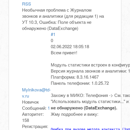
RSS
Необычная проблема с Журналом
звонков и аналитики (для редакции 1) на
УТ 10.3, Ошибка: Поле объекта не
обнаружено (DataExchange)
#1
0
02.06.2022 18:05:18
Всем привет!
Модуль статистики встроен в конфигур
Версия журнала звонков и аналитики: 1.
Платформа: 8.3.16.1467
Панель телефонии: 1.0.25.72
Mylnikova@td-
Захожу в МИКО: Телефония -> См. так
v.ru
"Использовать модуль статистики..." 
Новичок
не обнаружено (DataExchange).
Сообщений:
1
Авторитет:
Жму подробнее и вижу:
158
Регистрация:
Ошибка при вызове метода контекста (Зап