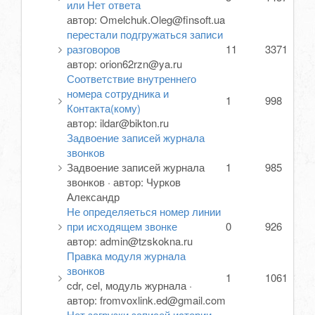
или Нет ответа
автор:
Omelchuk.Oleg@finsoft.ua
перестали подгружаться записи
разговоров
11
3371
автор:
orion62rzn@ya.ru
Соответствие внутреннего
номера сотрудника и
1
998
Контакта(кому)
автор:
ildar@bikton.ru
Задвоение записей журнала
звонков
Задвоение записей журнала
1
985
звонков
·
автор:
Чурков
Александр
Не определяеться номер линии
при исходящем звонке
0
926
автор:
admin@tzskokna.ru
Правка модуля журнала
звонков
1
1061
cdr, cel, модуль журнала
·
автор:
fromvoxlink.ed@gmail.com
Нет загрузки записей истории