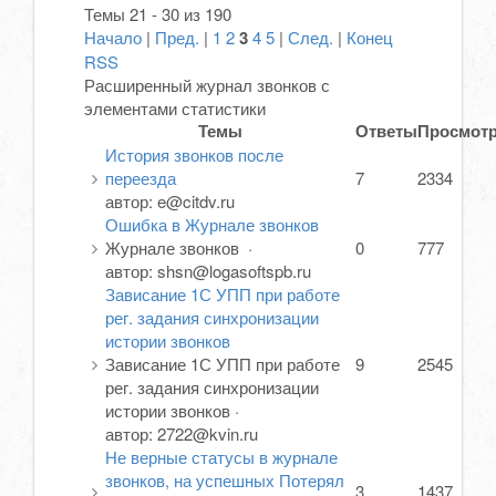
Темы 21 - 30 из 190
Начало
|
Пред.
|
1
2
3
4
5
|
След.
|
Конец
RSS
Расширенный журнал звонков с
элементами статистики
Темы
Ответы
Просмот
История звонков после
переезда
7
2334
автор:
e@citdv.ru
Ошибка в Журнале звонков
Журнале звонков
·
0
777
автор:
shsn@logasoftspb.ru
Зависание 1С УПП при работе
рег. задания синхронизации
истории звонков
Зависание 1С УПП при работе
9
2545
рег. задания синхронизации
истории звонков
·
автор:
2722@kvin.ru
Не верные статусы в журнале
звонков, на успешных Потерял
3
1437