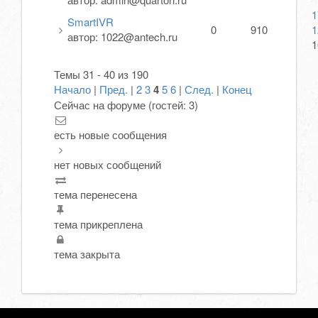
1
SmartIVR
0
910
1
автор:
1022@antech.ru
1
Темы 31 - 40 из 190
Начало
|
Пред.
|
2
3
4
5
6
|
След.
|
Конец
Сейчас на форуме (гостей:
3
)
есть новые сообщения
нет новых сообщений
тема перенесена
тема прикреплена
тема закрыта