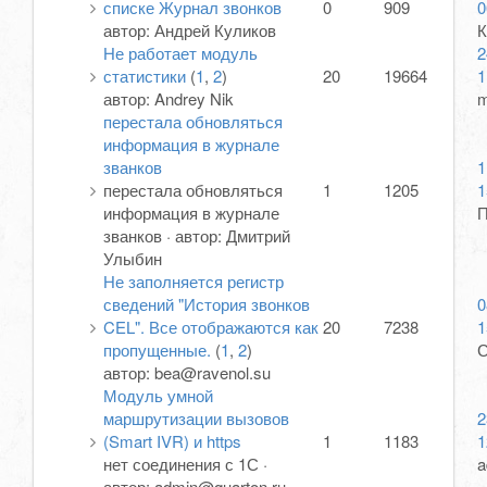
списке Журнал звонков
0
909
0
автор:
Андрей Куликов
К
Не работает модуль
2
статистики
(
1
,
2
)
20
19664
1
автор:
Andrey Nik
m
перестала обновляться
информация в журнале
званков
1
перестала обновляться
1
1205
1
информация в журнале
П
званков
·
автор:
Дмитрий
Улыбин
Не заполняется регистр
сведений "История звонков
0
CEL". Все отображаются как
20
7238
1
пропущенные.
(
1
,
2
)
С
автор:
bea@ravenol.su
Модуль умной
маршрутизации вызовов
2
(Smart IVR) и https
1
1183
1
нет соединения с 1С
·
a
автор:
admin@quarton.ru