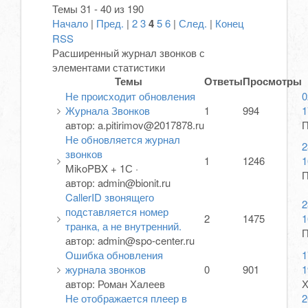
Темы 31 - 40 из 190
Начало
|
Пред.
|
2
3
4
5
6
|
След.
|
Конец
RSS
Расширенный журнал звонков с
элементами статистики
Темы
Ответы
Просмотры
Не происходит обновления
0
Журнала Звонков
1
994
1
автор:
a.pitirimov@2017878.ru
П
Не обновляется журнал
2
звонков
1
1246
1
MikoPBX + 1С
·
П
автор:
admin@bionit.ru
CallerID звонящего
2
подставляется номер
2
1475
1
транка, а не внутренний.
П
автор:
admin@spo-center.ru
Ошибка обновления
1
журнала звонков
0
901
1
автор:
Роман Халеев
Х
Не отображается плеер в
2