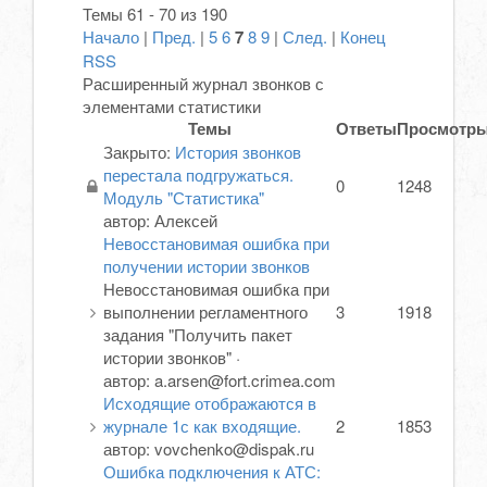
Темы 61 - 70 из 190
Начало
|
Пред.
|
5
6
7
8
9
|
След.
|
Конец
RSS
Расширенный журнал звонков с
элементами статистики
Темы
Ответы
Просмотр
Закрыто
:
История звонков
перестала подгружаться.
0
1248
Модуль "Статистика"
автор:
Алексей
Невосстановимая ошибка при
получении истории звонков
Невосстановимая ошибка при
выполнении регламентного
3
1918
задания "Получить пакет
истории звонков"
·
автор:
a.arsen@fort.crimea.com
Исходящие отображаются в
журнале 1с как входящие.
2
1853
автор:
vovchenko@dispak.ru
Ошибка подключения к АТС: