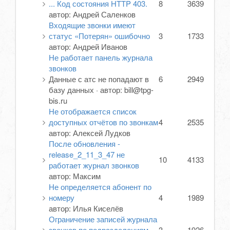
... Код состояния HTTP 403.
8
3639
автор:
Андрей Саленков
Входящие звонки имеют
статус «Потерян» ошибочно
3
1733
автор:
Андрей Иванов
Не работает панель журнала
звонков
Данные с атс не попадают в
6
2949
базу данных
·
автор:
bill@tpg-
bis.ru
Не отображается список
доступных отчётов по звонкам
4
2535
автор:
Алексей Лудков
После обновления -
release_2_11_3_47 не
10
4133
работает журнал звонков
автор:
Максим
Не определяется абонент по
номеру
4
1989
автор:
Илья Киселёв
Ограничение записей журнала
звонков по подразделениям
3
1926