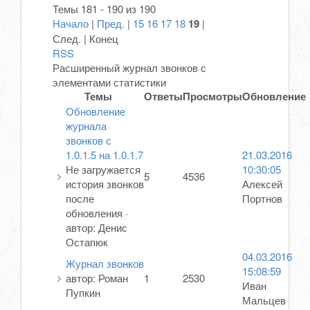
Темы 181 - 190 из 190
Начало
|
Пред.
|
15
16
17
18
19
|
След. | Конец
RSS
Расширенный журнал звонков с
элементами статистики
Темы
Ответы
Просмотры
Обновление
Обновление
журнала
звонков с
1.0.1.5 на 1.0.1.7
21.03.2016
Не загружается
10:30:05
5
4536
история звонков
Алексей
после
Портнов
обновления
·
автор:
Денис
Остапюк
04.03.2016
Журнал звонков
15:08:59
автор:
Роман
1
2530
Иван
Пупкин
Мальцев