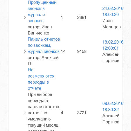
Пропущенный
звонок в
24.02.2016
журнале
18:00:20
1
2661
звонков
Иван
автор:
Иван
Мальцев
Виниченко
Панель отчетов
18.02.2016
по звонкам,
12:00:01
журнал звонков
14
9158
Алексей
автор:
Алексей
Портнов
П.
Не
исзменяются
периоды в
отчете
При выборе
периода в
08.02.2016
панели отчетов
18:30:32
встает по
4
3721
Алексей
умолчанию
Портнов
текущий месяц,
исправить не