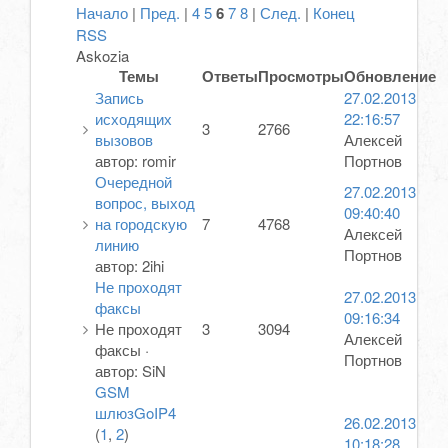
Начало
|
Пред.
|
4
5
6
7
8
|
След.
|
Конец
RSS
Askozia
Темы
Ответы
Просмотры
Обновление
Запись
27.02.2013
исходящих
22:16:57
3
2766
вызовов
Алексей
автор:
romir
Портнов
Очередной
27.02.2013
вопрос, выход
09:40:40
на городскую
7
4768
Алексей
линию
Портнов
автор:
2ihi
Не проходят
27.02.2013
факсы
09:16:34
Не проходят
3
3094
Алексей
факсы
·
Портнов
автор:
SiN
GSM
шлюзGoIP4
26.02.2013
(
1
,
2
)
10:18:28