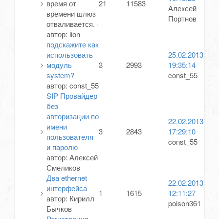
время от
21
11583
Алексей
времени шлюз
Портнов
отваливается.
·
автор:
lion
подскажите как
использовать
25.02.2013
модуль
3
2993
19:35:14
system?
const_55
автор:
const_55
SIP Провайдер
без
авторизации по
22.02.2013
имени
3
2843
17:29:10
пользователя
const_55
и паролю
автор:
Алексей
Смеликов
Два ethernet
22.02.2013
интерфейса
1
1615
12:11:27
автор:
Кирилл
poison361
Бычков
Регистрация