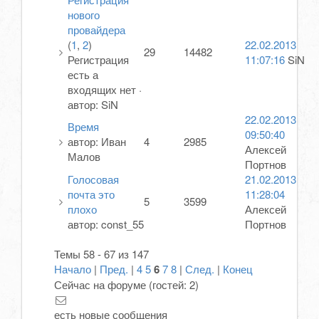
нового
провайдера
(
1
,
2
)
22.02.2013
29
14482
Регистрация
11:07:16
SiN
есть а
входящих нет
·
автор:
SiN
22.02.2013
Время
09:50:40
автор:
Иван
4
2985
Алексей
Малов
Портнов
Голосовая
21.02.2013
почта это
11:28:04
5
3599
плохо
Алексей
автор:
const_55
Портнов
Темы 58 - 67 из 147
Начало
|
Пред.
|
4
5
6
7
8
|
След.
|
Конец
Сейчас на форуме (гостей:
2
)
есть новые сообщения