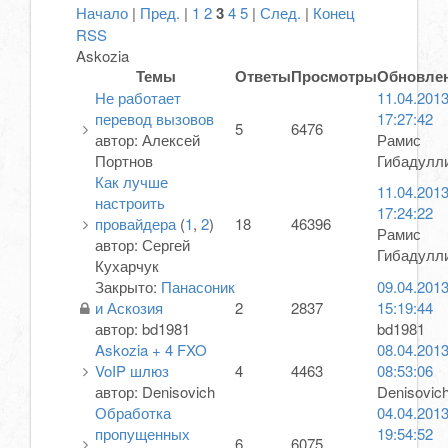
Начало
|
Пред.
|
1
2
3
4
5
|
След.
|
Конец
RSS
Askozia
Темы
Ответы
Просмотры
Обновле
Не работает
11.04.201
перевод вызовов
17:27:42
5
6476
автор:
Алексей
Рамис
Портнов
Гибадулл
Как лучше
11.04.201
настроить
17:24:22
провайдера
(
1
,
2
)
18
46396
Рамис
автор:
Сергей
Гибадулл
Кухарчук
Закрыто
:
Панасоник
09.04.201
и Аскозия
2
2837
15:19:44
автор:
bd1981
bd1981
Askozia + 4 FXO
08.04.201
VoIP шлюз
4
4463
08:53:06
автор:
Denisovich
Denisovic
Обработка
04.04.201
пропущенных
19:54:52
6
6075