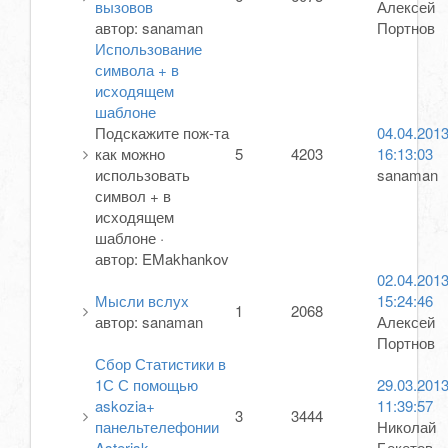
вызовов
Алексей
автор:
sanaman
Портнов
Использование
символа + в
исходящем
шаблоне
Подскажите пож-та
04.04.201
как можно
5
4203
16:13:03
использовать
sanaman
символ + в
исходящем
шаблоне
·
автор:
EMakhankov
02.04.201
Мысли вслух
15:24:46
1
2068
автор:
sanaman
Алексей
Портнов
Сбор Статистики в
1С С помощью
29.03.201
askozia+
11:39:57
3
3444
панельтелефонии
Николай
Asterisk
Бекетов