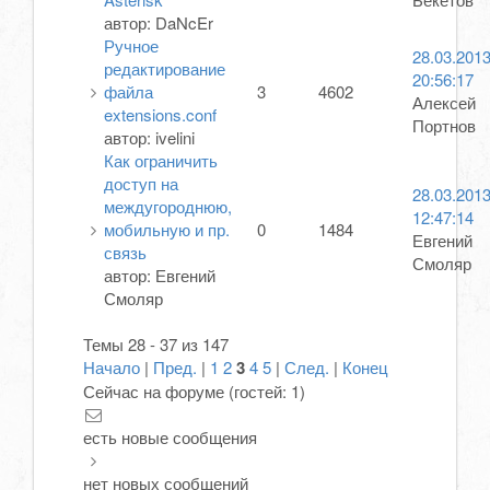
автор:
DaNcEr
Ручное
28.03.201
редактирование
20:56:17
файла
3
4602
Алексей
extensions.conf
Портнов
автор:
ivelini
Как ограничить
доступ на
28.03.201
междугороднюю,
12:47:14
мобильную и пр.
0
1484
Евгений
связь
Смоляр
автор:
Евгений
Смоляр
Темы 28 - 37 из 147
Начало
|
Пред.
|
1
2
3
4
5
|
След.
|
Конец
Сейчас на форуме (гостей:
1
)
есть новые сообщения
нет новых сообщений